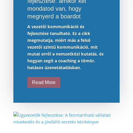
fejlesztése: amikor két
mondatod van, hogy
megnyerd a boardot
A vezetői kommunikáció és
fejlesztése tanulható. Ez a cikk
megmutatja, miért más a felső
vezetői szintű kommunikáció, mit
mutat erről a nemzetközi kutatás, és
hogyan segít a coaching a tömör,
hatásos üzenetátadásban.
Read More