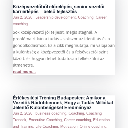
Középvezetőből előrelépés, senior vezetői
karrierlépés – belső fejlesztés
Jun 2, 2026
|
Leadership development
,
Coaching
,
Career
coaching
Sok középvezető jól teljesít, mégis stagnál. A
probléma ritkán a tudás – sokszor az identitás és a
gondolkodásmód. Ez a cikk megmutatja, mi valójában
a különbség a középvezetői és a felsővezetői szint
között, és hogyan lehet tudatosan felkészülni az
átmenetre.
read more...
Értékesítési Tréning Budapesten: Amikor a
Vezetők Rádöbbennek, Hogy a Tudás Milliókat
Jelentő Különbségeket Eredményez
Jun 2, 2026
|
business coaching
,
Coaching
,
Coaching
Trendek
,
Executive Coaching
,
Career coaching
,
Education
and Training
,
Life Coaching
,
Motivation
,
Online coaching
,