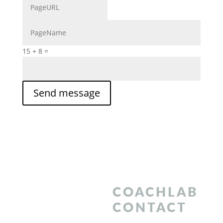
15 + 8
=
Send message
Newsletter -
COACHLAB
don't miss out!
CONTACT
Content for individual