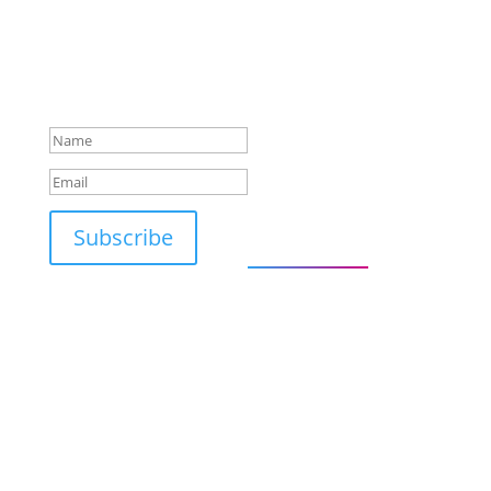
Phone:
+36 (20)
development. Only
779-8300
subscribers get it!
Email:
send us
Maximum 1 email per
an e-mail
month. Don't miss out!
Don't miss it!
HU - 1119
Budapest, Hadak
útja
CoachLab Coaching
Subscribe
Services -
coachlab.hu/en/
Send a
message -
Click here