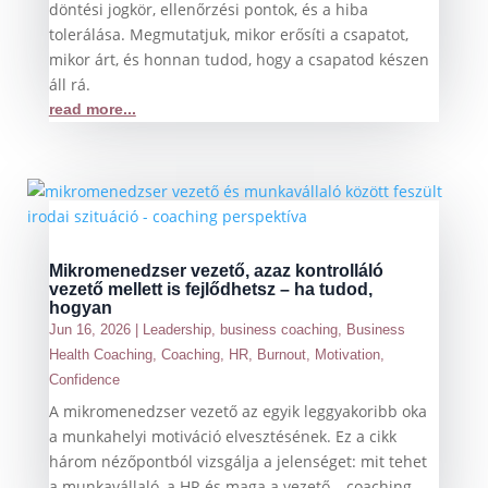
döntési jogkör, ellenőrzési pontok, és a hiba
tolerálása. Megmutatjuk, mikor erősíti a csapatot,
mikor árt, és honnan tudod, hogy a csapatod készen
áll rá.
read more...
Mikromenedzser vezető, azaz kontrolláló
vezető mellett is fejlődhetsz – ha tudod,
hogyan
Jun 16, 2026
|
Leadership
,
business coaching
,
Business
Health Coaching
,
Coaching
,
HR
,
Burnout
,
Motivation
,
Confidence
A mikromenedzser vezető az egyik leggyakoribb oka
a munkahelyi motiváció elvesztésének. Ez a cikk
három nézőpontból vizsgálja a jelenséget: mit tehet
a munkavállaló, a HR és maga a vezető – coaching