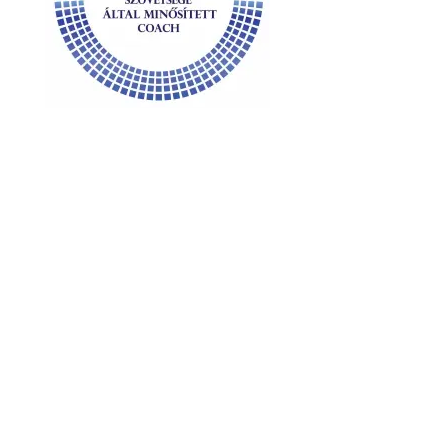
WebServe
CheapWebSite
WeBizPro
Agile Coaching
CorrectWebpage
WaaS Landing
Coach Budapest Coach Bp.
FATMO Magazine
SalesCoaching
IDEA Portal
Magazine
21 hours Magazine
WingWaveCoaching