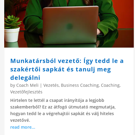
Munkatársból vezető: Így tedd le a
szakértői sapkát és tanulj meg
delegálni
by
Coach Meli
|
Vezetés
,
Business Coaching
,
Coaching
,
Vezetőfejlesztés
Hirtelen te lettél a csapat irányítója a legjobb
szakemberből? Ez az átfogó útmutató megmutatja,
hogyan tedd le a végrehajtói sapkát és válj hiteles
vezetővé.
read more...