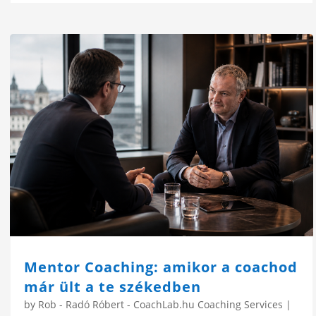
Mentor Coaching: amikor a coachod
már ült a te székedben
by
Rob - Radó Róbert - CoachLab.hu Coaching Services
|