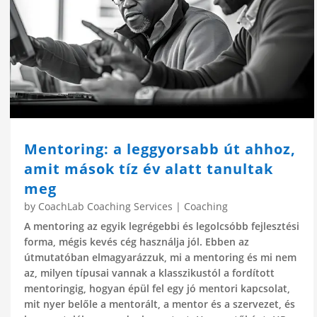
Mentoring: a leggyorsabb út ahhoz,
amit mások tíz év alatt tanultak
meg
by
CoachLab Coaching Services
|
Coaching
A mentoring az egyik legrégebbi és legolcsóbb fejlesztési
forma, mégis kevés cég használja jól. Ebben az
útmutatóban elmagyarázzuk, mi a mentoring és mi nem
az, milyen típusai vannak a klasszikustól a fordított
mentoringig, hogyan épül fel egy jó mentori kapcsolat,
mit nyer belőle a mentorált, a mentor és a szervezet, és