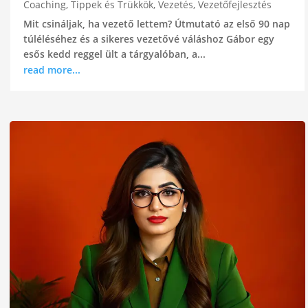
Coaching
,
Tippek és Trükkök
,
Vezetés
,
Vezetőfejlesztés
Mit csináljak, ha vezető lettem? Útmutató az első 90 nap
túléléséhez és a sikeres vezetővé váláshoz Gábor egy
esős kedd reggel ült a tárgyalóban, a...
read more...