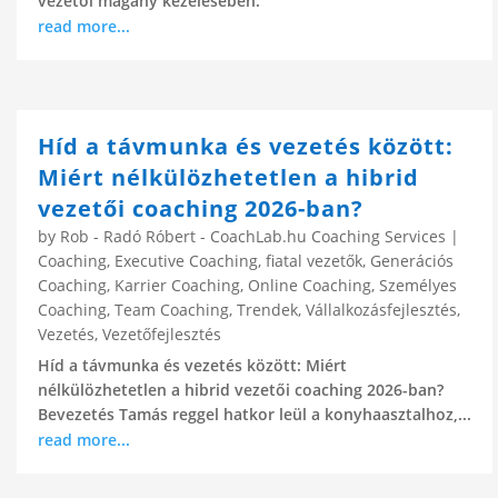
vezetői magány kezelésében.
read more...
Híd a távmunka és vezetés között:
Miért nélkülözhetetlen a hibrid
vezetői coaching 2026-ban?
by
Rob - Radó Róbert - CoachLab.hu Coaching Services
|
Coaching
,
Executive Coaching
,
fiatal vezetők
,
Generációs
Coaching
,
Karrier Coaching
,
Online Coaching
,
Személyes
Coaching
,
Team Coaching
,
Trendek
,
Vállalkozásfejlesztés
,
Vezetés
,
Vezetőfejlesztés
Híd a távmunka és vezetés között: Miért
nélkülözhetetlen a hibrid vezetői coaching 2026-ban?
Bevezetés Tamás reggel hatkor leül a konyhaasztalhoz,...
read more...