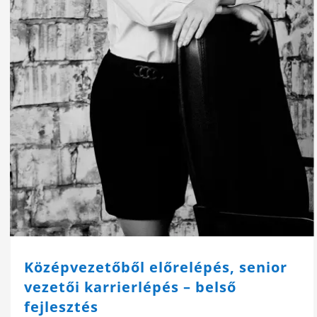
Középvezetőből előrelépés, senior
vezetői karrierlépés – belső
fejlesztés