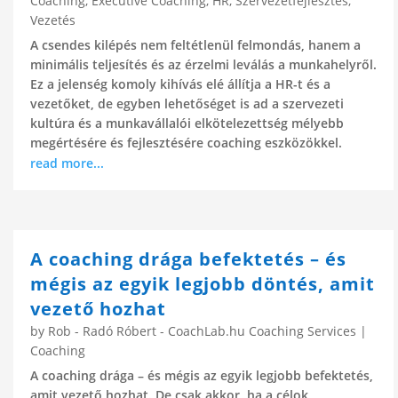
Coaching
,
Executive Coaching
,
HR
,
Szervezetfejlesztés
,
Vezetés
A csendes kilépés nem feltétlenül felmondás, hanem a
minimális teljesítés és az érzelmi leválás a munkahelyről.
Ez a jelenség komoly kihívás elé állítja a HR-t és a
vezetőket, de egyben lehetőséget is ad a szervezeti
kultúra és a munkavállalói elkötelezettség mélyebb
megértésére és fejlesztésére coaching eszközökkel.
read more...
A coaching drága befektetés – és
mégis az egyik legjobb döntés, amit
vezető hozhat
by
Rob - Radó Róbert - CoachLab.hu Coaching Services
|
Coaching
A coaching drága – és mégis az egyik legjobb befektetés,
amit vezető hozhat. De csak akkor, ha a célok