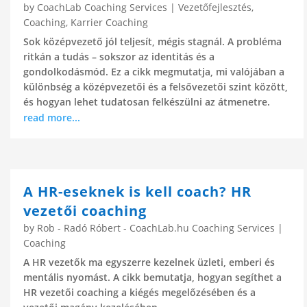
by
CoachLab Coaching Services
|
Vezetőfejlesztés
,
Coaching
,
Karrier Coaching
Sok középvezető jól teljesít, mégis stagnál. A probléma
ritkán a tudás – sokszor az identitás és a
gondolkodásmód. Ez a cikk megmutatja, mi valójában a
különbség a középvezetői és a felsővezetői szint között,
és hogyan lehet tudatosan felkészülni az átmenetre.
read more...
A HR-eseknek is kell coach? HR
vezetői coaching
by
Rob - Radó Róbert - CoachLab.hu Coaching Services
|
Coaching
A HR vezetők ma egyszerre kezelnek üzleti, emberi és
mentális nyomást. A cikk bemutatja, hogyan segíthet a
HR vezetői coaching a kiégés megelőzésében és a