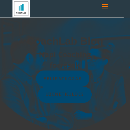
CoachLab Blog
Napi Coaching
források
FELIRATKOZÁS
ÜZENETKÜLDÉS