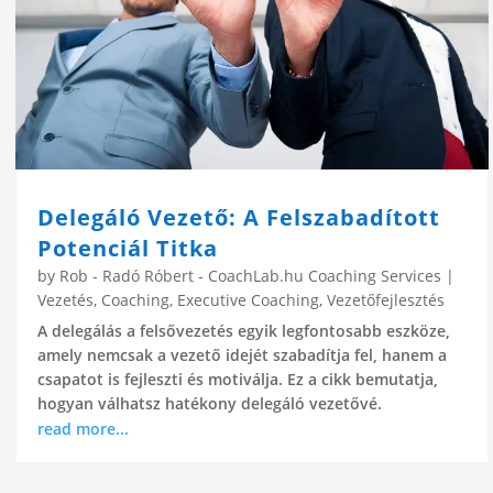
Delegáló Vezető: A Felszabadított
Potenciál Titka
by
Rob - Radó Róbert - CoachLab.hu Coaching Services
|
Vezetés
,
Coaching
,
Executive Coaching
,
Vezetőfejlesztés
A delegálás a felsővezetés egyik legfontosabb eszköze,
amely nemcsak a vezető idejét szabadítja fel, hanem a
csapatot is fejleszti és motiválja. Ez a cikk bemutatja,
hogyan válhatsz hatékony delegáló vezetővé.
read more...