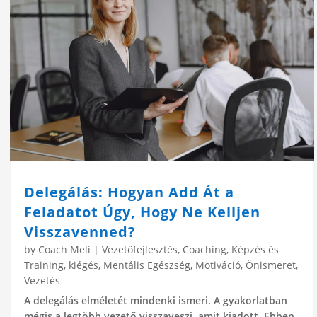
Delegálás: Hogyan Add Át a
Feladatot Úgy, Hogy Ne Kelljen
Visszavenned?
by
Coach Meli
|
Vezetőfejlesztés
,
Coaching
,
Képzés és
Training
,
kiégés
,
Mentális Egészség
,
Motiváció
,
Önismeret
,
Vezetés
A delegálás elméletét mindenki ismeri. A gyakorlatban
mégis a legtöbb vezető visszaveszi, amit kiadott. Ebben