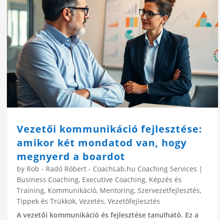
Vezetői kommunikáció fejlesztése:
amikor két mondatod van, hogy
megnyerd a boardot
by
Rob - Radó Róbert - CoachLab.hu Coaching Services
|
Business Coaching
,
Executive Coaching
,
Képzés és
Training
,
Kommunikáció
,
Mentoring
,
Szervezetfejlesztés
,
Tippek és Trükkök
,
Vezetés
,
Vezetőfejlesztés
A vezetői kommunikáció és fejlesztése tanulható. Ez a