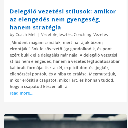
Delegáló vezetési stílusok: amikor
az elengedés nem gyengeség,
hanem stratégia
by
Coach Meli
|
Vezetőfejlesztés
,
Coaching
,
Vezetés
„Mindent magam csinálok, mert ha rájuk bízom,
elrontják.” Sok felsővezető így gondolkodik, és pont
ezért bukik el a delegálás már nála. A delegáló vezetési
stílus nem elengedés, hanem a vezetés legtudatosabban
kalibrált formája: tiszta cél, explicit döntési jogkör,
ellenőrzési pontok, és a hiba tolerálása. Megmutatjuk,
mikor erősíti a csapatot, mikor árt, és honnan tudod,
hogy a csapatod készen áll rá.
read more...