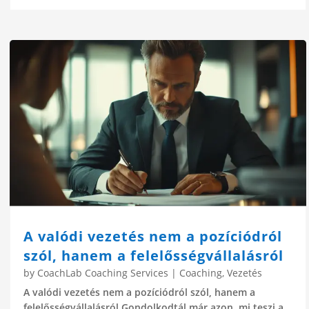
A valódi vezetés nem a pozíciódról
szól, hanem a felelősségvállalásról
by
CoachLab Coaching Services
|
Coaching
,
Vezetés
A valódi vezetés nem a pozíciódról szól, hanem a
felelősségvállalásról Gondolkodtál már azon, mi teszi a