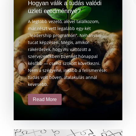
Hogyan válik a tudás valódi
üzleti eredménnyé?
A legtöbb vezető, akivel találkozom,
már részt vett legalább egy-két
„leadership programon”. Néhányan
tucat képzésen. Mégis, amikor
rákérdezek, hogy mi változott a
szervezetükben tizenkét hónappal
később — csend szokott következni.
Nem a szégyené, inkább a felismerésé:
tudás volt bőven, átalakulás annál
kevesebb.
Read More