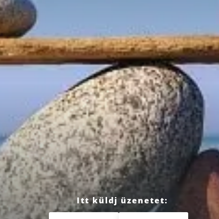
Itt küldj üzenetet: