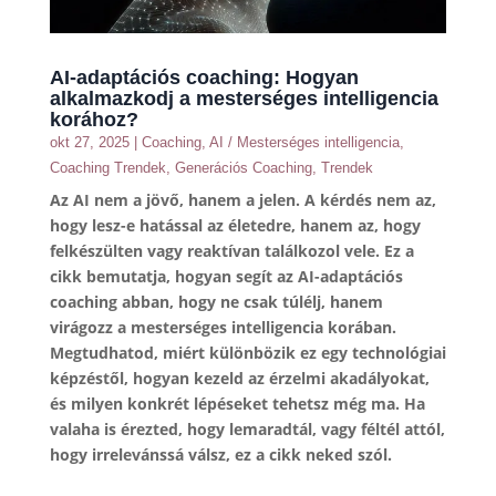
AI-adaptációs coaching: Hogyan
alkalmazkodj a mesterséges intelligencia
korához?
okt 27, 2025
|
Coaching
,
AI / Mesterséges intelligencia
,
Coaching Trendek
,
Generációs Coaching
,
Trendek
Az AI nem a jövő, hanem a jelen. A kérdés nem az,
hogy lesz-e hatással az életedre, hanem az, hogy
felkészülten vagy reaktívan találkozol vele. Ez a
cikk bemutatja, hogyan segít az AI-adaptációs
coaching abban, hogy ne csak túlélj, hanem
virágozz a mesterséges intelligencia korában.
Megtudhatod, miért különbözik ez egy technológiai
képzéstől, hogyan kezeld az érzelmi akadályokat,
és milyen konkrét lépéseket tehetsz még ma. Ha
valaha is érezted, hogy lemaradtál, vagy féltél attól,
hogy irrelevánssá válsz, ez a cikk neked szól.