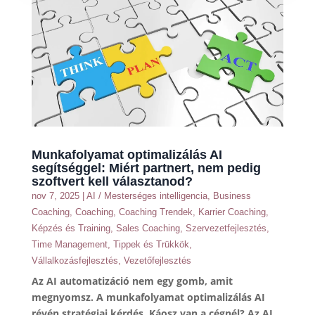
Munkafolyamat optimalizálás AI
segítséggel: Miért partnert, nem pedig
szoftvert kell választanod?
nov 7, 2025
|
AI / Mesterséges intelligencia
,
Business
Coaching
,
Coaching
,
Coaching Trendek
,
Karrier Coaching
,
Képzés és Training
,
Sales Coaching
,
Szervezetfejlesztés
,
Time Management
,
Tippek és Trükkök
,
Vállalkozásfejlesztés
,
Vezetőfejlesztés
Az AI automatizáció nem egy gomb, amit
megnyomsz. A munkafolyamat optimalizálás AI
révén stratégiai kérdés. Káosz van a cégnél? Az AI