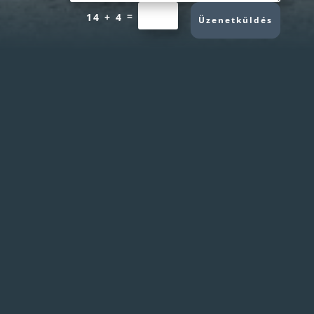
=
14 + 4
Üzenetküldés