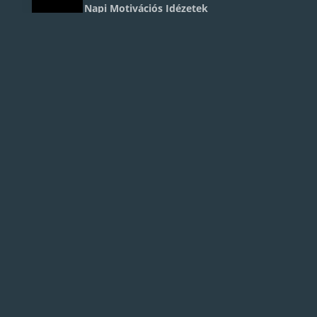
Motiváló - Napi Motivációs Idézetek
Coaching Árak, Coaching Díjak
Life Coaching Árak
Egyéni Coaching
Charity Coaching
Blog
Kapcsolat
Szolgáltatásaink
Executive Coaching
Üzleti / Business Coaching
Sales Coaching
/
Sales Coach