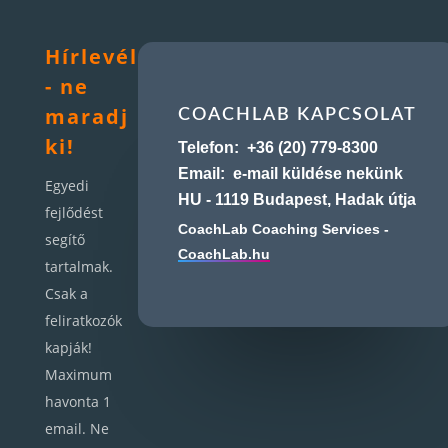
Hírlevél
- ne
maradj
COACHLAB KAPCSOLAT
ki!
Telefon:
+36 (20) 779-8300
Email:
e-mail küldése nekünk
Egyedi
HU - 1119 Budapest, Hadak útja
fejlődést
CoachLab Coaching Services -
segítő
CoachLab.hu
tartalmak.
Csak a
feliratkozók
kapják!
Maximum
havonta 1
email. Ne