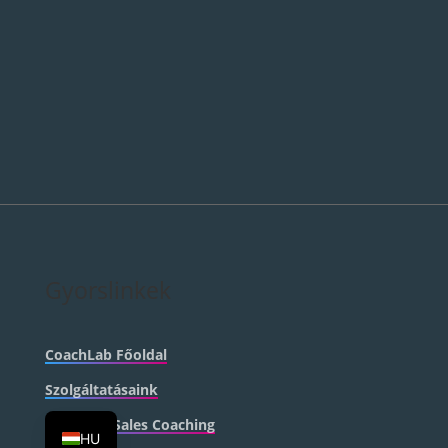
Gyorslinkek
CoachLab Főoldal
DE
Szolgáltatásaink
EN
Pro Bono Sales Coaching
HU