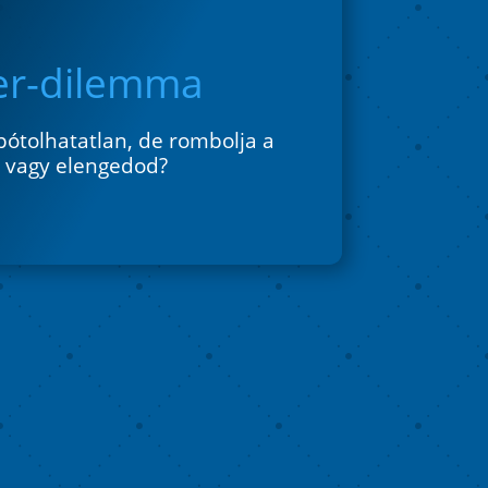
er-dilemma
ótolhatatlan, de rombolja a
d vagy elengedod?