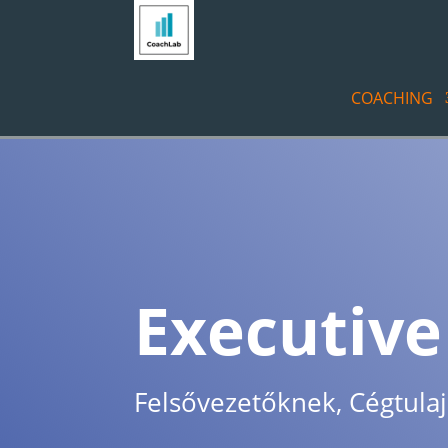
COACHING
Executive
Felsővezetőknek, Cégtul