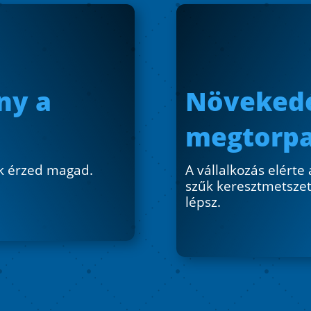
ny a
Növekedé
megtorp
k érzed magad.
A vállalkozás elérte
szűk keresztmetsze
lépsz.