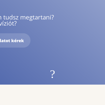
 tudsz megtartani?
íziót?
latot kérek
?