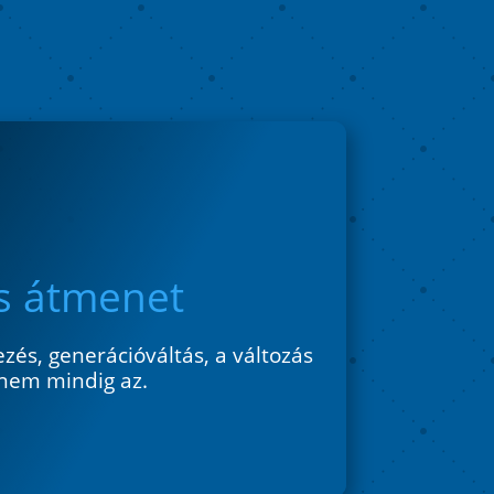
és átmenet
ezés, generációváltás, a változás
 nem mindig az.