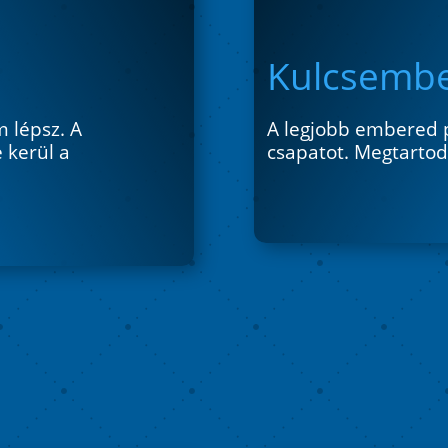
Kulcsemb
 lépsz. A
A legjobb embered p
 kerül a
csapatot. Megtarto