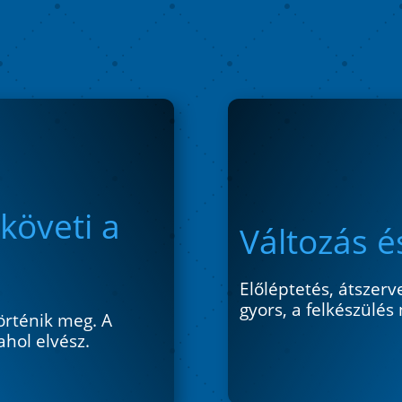
követi a
Változás 
Előléptetés, átszerv
gyors, a felkészülés
rténik meg. A
hol elvész.