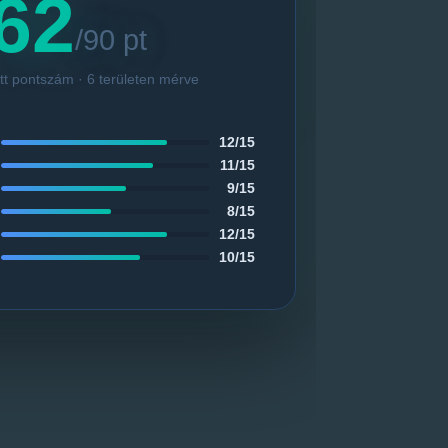
62
/90 pt
tt pontszám · 6 területen mérve
12/15
11/15
9/15
8/15
12/15
10/15