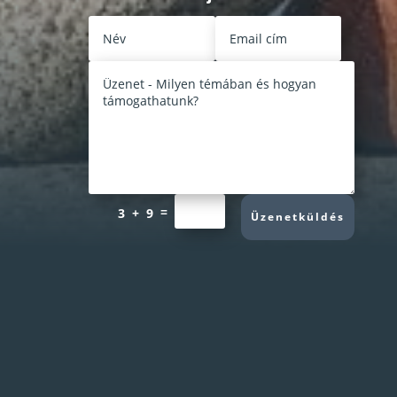
=
3 + 9
Üzenetküldés