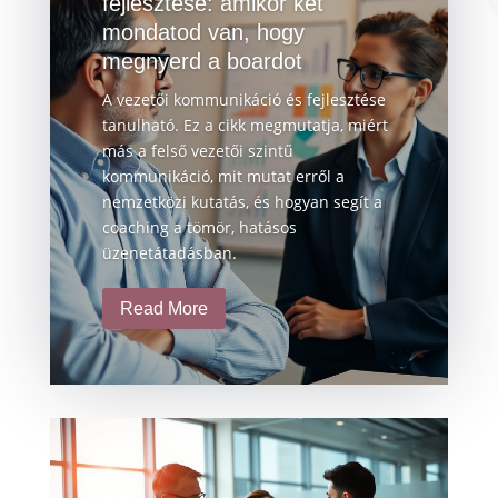
fejlesztése: amikor két
mondatod van, hogy
megnyerd a boardot
A vezetői kommunikáció és fejlesztése
tanulható. Ez a cikk megmutatja, miért
más a felső vezetői szintű
kommunikáció, mit mutat erről a
nemzetközi kutatás, és hogyan segít a
coaching a tömör, hatásos
üzenetátadásban.
Read More