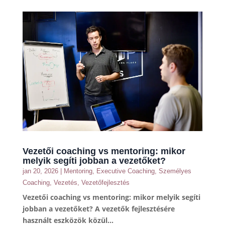
Vezetői coaching vs mentoring: mikor
melyik segíti jobban a vezetőket?
jan 20, 2026
|
Mentoring
,
Executive Coaching
,
Személyes
Coaching
,
Vezetés
,
Vezetőfejlesztés
Vezetői coaching vs mentoring: mikor melyik segíti
jobban a vezetőket? A vezetők fejlesztésére
használt eszközök közül...