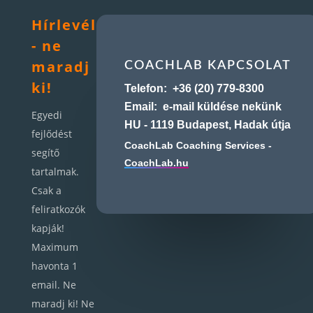
Hírlevél
- ne
maradj
COACHLAB KAPCSOLAT
ki!
Telefon:
+36 (20) 779-8300
Email:
e-mail küldése nekünk
Egyedi
HU - 1119 Budapest, Hadak útja
fejlődést
CoachLab Coaching Services -
segítő
CoachLab.hu
tartalmak.
Csak a
feliratkozók
kapják!
Maximum
havonta 1
email. Ne
maradj ki! Ne