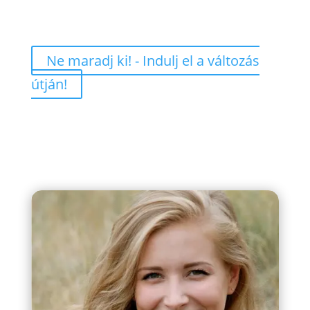
Motivációs támogatást igénylőknek
Ne maradj ki! - Indulj el a változás
útján!