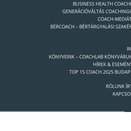
BUSINESS HEALTH COACH
GENERÁCIÓVÁLTÁS COACHING
COACH-MEDIÁ
BÉRCOACH – BÉRTÁRGYALÁSI SZAKÉ
R
KÖNYVEINK – COACHLAB KÖNYVÁRU
HÍREK & ESEMÉN
TOP 15 COACH 2025 BUDAP
RÓLUNK ÍR
KAPCSO