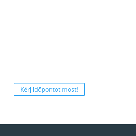
akadályokat
Gyakorlati stratégiákat dolgoz ki céljai eléréséhez
Fejlődik önismeretben, önbizalomban és
magabiztosságban
Megtanulja hatékonyabban kezelni kihívásait
Kérj időpontot most!