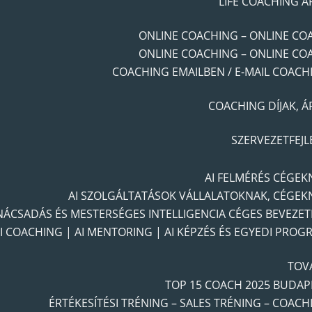
LIFE COACHING Á
ONLINE COACHING – ONLINE CO
ONLINE COACHING – ONLINE CO
COACHING EMAILBEN / E-MAIL COACH
COACHING DÍJAK, Á
SZERVEZETFEJL
AI FELMÉRÉS CÉGEK
AI SZOLGÁLTATÁSOK VÁLLALATOKNAK, CÉGEK
NÁCSADÁS ÉS MESTERSÉGES INTELLIGENCIA CÉGES BEVEZET
I COACHING | AI MENTORING | AI KÉPZÉS ÉS EGYEDI PROG
TOV
TOP 15 COACH 2025 BUDAP
ÉRTÉKESÍTÉSI TRÉNING – SALES TRÉNING – COACH