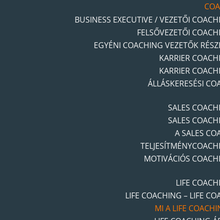
COA
BUSINESS EXECUTIVE / VEZETŐI COACH
FELSŐVEZETŐI COACH
EGYÉNI COACHING VEZETŐK RÉSZ
KARRIER COACH
KARRIER COACH
ÁLLÁSKERESÉSI CO
SALES COACH
SALES COACH
A SALES CO
TELJESÍTMÉNYCOACH
MOTIVÁCIÓS COACH
LIFE COACH
LIFE COACHING – LIFE CO
MI A LIFE COACHI