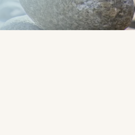
Írta:
Rob - Radó Róbert -
CoachLab.hu Coaching
Services
"
Tovább