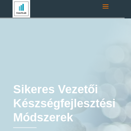
Navigációs útvonal:
Főoldal
»
Coaching Blog
»
Vezetőfejlesztés
»
Sikeres Vezetői Készségfejlesztési Módszerek
Vezetőfejlesztés
Coaching
Executive Coaching
Képzés és Training
Sikeres Vezetői
Készségfejlesztési
Módszerek