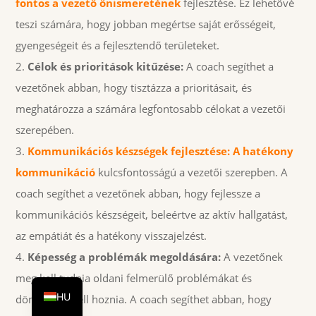
fontos a vezető önismeretének
fejlesztése. Ez lehetővé
teszi számára, hogy jobban megértse saját erősségeit,
gyengeségeit és a fejlesztendő területeket.
Célok és prioritások kitűzése:
A coach segíthet a
vezetőnek abban, hogy tisztázza a prioritásait, és
meghatározza a számára legfontosabb célokat a vezetői
szerepében.
Kommunikációs készségek fejlesztése: A hatékony
kommunikáció
kulcsfontosságú a vezetői szerepben. A
coach segíthet a vezetőnek abban, hogy fejlessze a
kommunikációs készségeit, beleértve az aktív hallgatást,
az empátiát és a hatékony visszajelzést.
DE
Képesség a problémák megoldására:
A vezetőnek
EN
meg kell tudnia oldani felmerülő problémákat és
HU
döntéseket kell hoznia. A coach segíthet abban, hogy