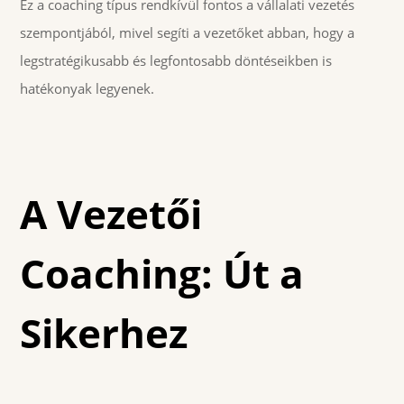
Ez a coaching típus rendkívül fontos a vállalati vezetés
szempontjából, mivel segíti a vezetőket abban, hogy a
legstratégikusabb és legfontosabb döntéseikben is
hatékonyak legyenek.
A Vezetői
Coaching: Út a
Sikerhez