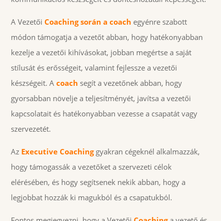
A Vezetői
Coaching során a coach
egyénre szabott
módon támogatja a vezetőt abban, hogy hatékonyabban
kezelje a vezetői kihívásokat, jobban megértse a saját
stílusát és erősségeit, valamint fejlessze a vezetői
készségeit. A
coach
segít a vezetőnek abban, hogy
gyorsabban növelje a teljesítményét, javítsa a vezetői
kapcsolatait és hatékonyabban vezesse a csapatát vagy
szervezetét.
Az
Executive Coaching
gyakran cégeknél alkalmazzák,
hogy támogassák a vezetőket a szervezeti célok
elérésében, és hogy segítsenek nekik abban, hogy a
legjobbat hozzák ki magukból és a csapatukból.
Fontos megjegyezni, hogy a Vezetői
Coaching
a vezető és