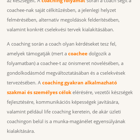
az készségeit. A
coaching folyamat
során a coach segít a
coachee-nak saját célkitűzésben, a jelenlegi helyzet
felmérésében, alternatív megoldások felderítésében,
valamint konkrét cselekvési tervek kialakításában.
A coaching során a coach olyan kérdéseket tesz fel,
amelyek támogatják (mert a
coachee
dolgozik a
folyamatban) a coachee-t az önismeret növelésében, a
gondolkodásmód megváltoztatásában és a cselekvések
tervezésében. A
coaching gyakran alkalmazható
szakmai és személyes célok
elérésére, vezetői készségek
fejlesztésére, kommunikációs képességek javítására,
valamint például life coaching keretein, de akár üzleti
coachingon belül is a munka-magánélet egyensúlyának
kialakítására.