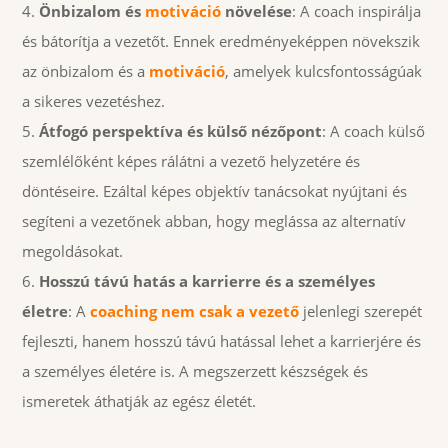
Önbizalom és
motiváció
növelése
: A coach inspirálja
és bátorítja a vezetőt. Ennek eredményeképpen növekszik
az önbizalom és a
motiváció
, amelyek kulcsfontosságúak
a sikeres vezetéshez.
Átfogó perspektíva és külső nézőpont
: A coach külső
szemlélőként képes rálátni a vezető helyzetére és
döntéseire. Ezáltal képes objektív tanácsokat nyújtani és
segíteni a vezetőnek abban, hogy meglássa az alternatív
megoldásokat.
Hosszú távú hatás a karrierre és a személyes
életre
: A
coaching nem csak a vezető
jelenlegi szerepét
fejleszti, hanem hosszú távú hatással lehet a karrierjére és
a személyes életére is. A megszerzett készségek és
ismeretek áthatják az egész életét.