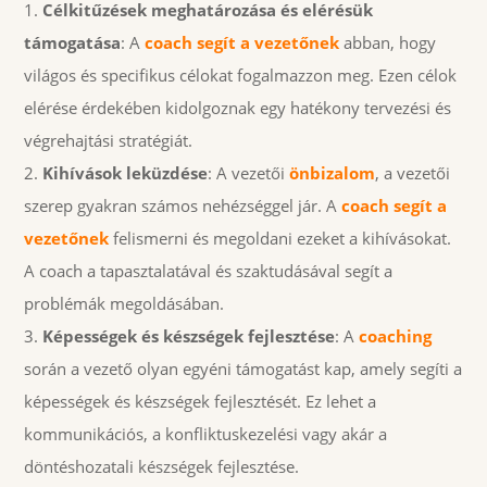
Célkitűzések meghatározása és elérésük
támogatása
: A
coach segít a vezetőnek
abban, hogy
világos és specifikus célokat fogalmazzon meg. Ezen célok
elérése érdekében kidolgoznak egy hatékony tervezési és
végrehajtási stratégiát.
Kihívások leküzdése
: A vezetői
önbizalom
, a vezetői
szerep gyakran számos nehézséggel jár. A
coach segít a
vezetőnek
felismerni és megoldani ezeket a kihívásokat.
A coach a tapasztalatával és szaktudásával segít a
problémák megoldásában.
Képességek és készségek fejlesztése
: A
coaching
során a vezető olyan egyéni támogatást kap, amely segíti a
képességek és készségek fejlesztését. Ez lehet a
kommunikációs, a konfliktuskezelési vagy akár a
döntéshozatali készségek fejlesztése.