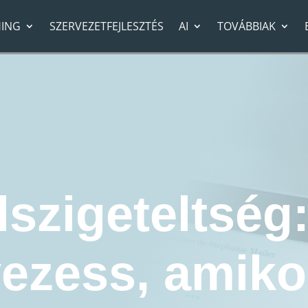
ING
SZERVEZETFEJLESZTÉS
AI
TOVÁBBIAK
zetők
»
Vezetői elszigeteltség: hogyan vezess, amikor a menedzsment eltűnik alólad
lszigeteltség
ezess, amiko