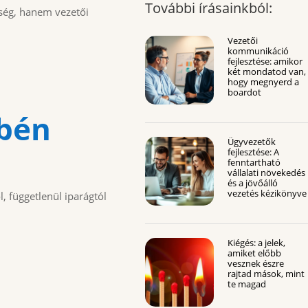
További írásainkból:
ség, hanem vezetői
Vezetői
kommunikáció
fejlesztése: amikor
két mondatod van,
hogy megnyerd a
boardot
öbén
Ügyvezetők
fejlesztése: A
fenntartható
vállalati növekedés
és a jövőálló
vezetés kézikönyve
, függetlenül iparágtól
Kiégés: a jelek,
amiket előbb
vesznek észre
rajtad mások, mint
te magad