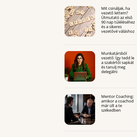
Mit csináljak, ha
vezető lettem?
Útmutató az első
90 nap túléléséhez
és a sikeres
vezetővé váláshoz
Munkatársból
vezető: Így tedd le
a szakértői sapkát
és tanulj meg
delegálni
Mentor Coaching:
amikor a coachod
már ült a te
székedben