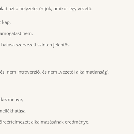
latt azt a helyzetet értjük, amikor egy vezető:
t kap,
 támogatást nem,
atása szervezeti szinten jelentős.
s, nem introverzió, és nem „vezetői alkalmatlanság”.
etkezménye,
 mellékhatása,
 félreértelmezett alkalmazásának eredménye.