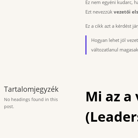
Ez nem egyéni kudarc, 
Ezt nevezzük
vezetői el
Ez a cikk azt a kérdést j
Hogyan lehet jól veze
változatlanul magasak
Tartalomjegyzék
Mi az a 
No headings found in this
post.
(Leader