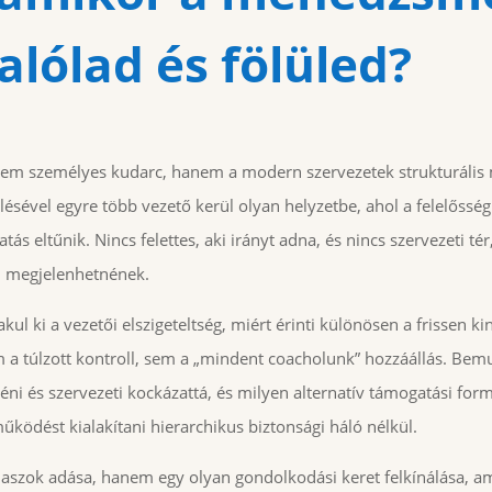
alólad és fölüled?
 nem személyes kudarc, hanem a modern szervezetek strukturális 
lésével egyre több vezető kerül olyan helyzetbe, ahol a felelőssé
ás eltűnik. Nincs felettes, aki irányt adna, és nincs szervezeti tér
 megjelenhetnének.
kul ki a vezetői elszigeteltség, miért érinti különösen a frissen ki
 túlzott kontroll, sem a „mindent coacholunk” hozzáállás. Bemu
ni és szervezeti kockázattá, és milyen alternatív támogatási for
űködést kialakítani hierarchikus biztonsági háló nélkül.
aszok adása, hanem egy olyan gondolkodási keret felkínálása, am