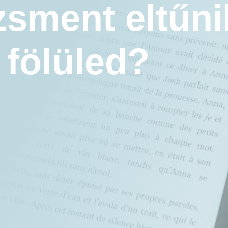
sment eltűni
 fölüled?