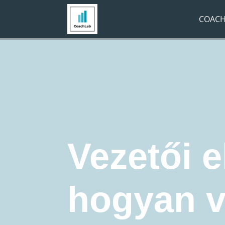
COACH
Navigációs útvonal:
Főoldal
»
Coaching Blog
»
fiatal ve
fiatal vezetők
Vezetőfejlesztés
Vezetői e
hogyan v