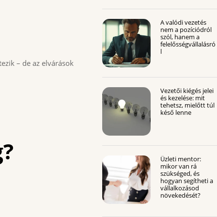
A valódi vezetés
nem a pozíciódról
szól, hanem a
felelősségvállalásró
l
ezik – de az elvárások
Vezetői kiégés jelei
és kezelése: mit
tehetsz, mielőtt túl
késő lenne
g?
Üzleti mentor:
mikor van rá
szükséged, és
hogyan segítheti a
vállalkozásod
növekedését?