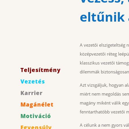
eltűnik 
A vezetői elszigeteltség
középvezetői réteg leépü
klasszikus vezetői támogat
Teljesítmény
dilemmák biztonságosan
Vezetés
Azt vizsgáljuk, hogyan ala
Karrier
miért nem megoldás sem a
magány miként válik egyé
Magánélet
fenntarthatóbb vezetői m
Motiváció
A célunk a nem gyors vál
Egyensúly