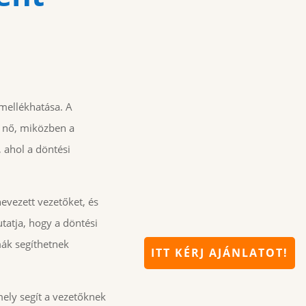
mellékhatása. A
g nő, miközben a
, ahol a döntési
nevezett vezetőket, és
tatja, hogy a döntési
mák segíthetnek
ITT KÉRJ AJÁNLATOT!
ely segít a vezetőknek