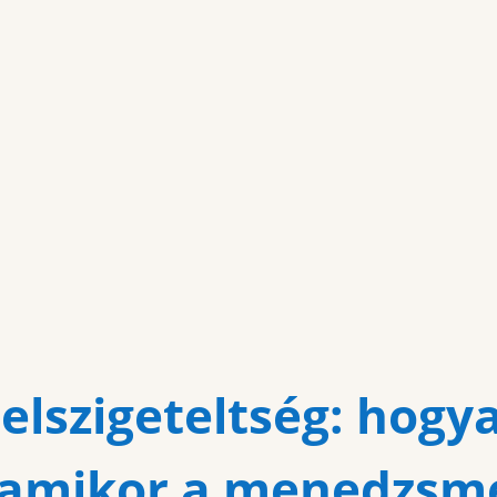
"
Tovább
 elszigeteltség: hogy
 amikor a menedzsm