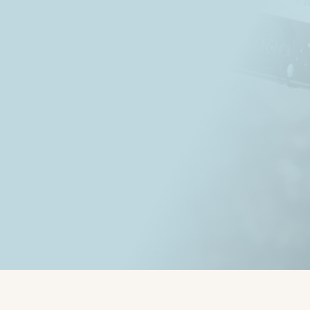
Írta:
Rob - Radó Róbert
Services