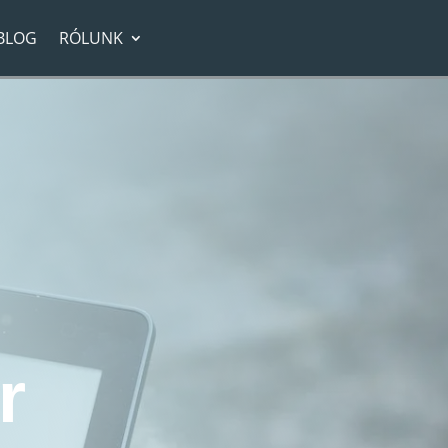
BLOG
RÓLUNK
 és fölüled?
:
r