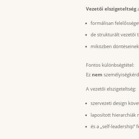
Vezetői elszigeteltség
a
formálisan felelőssége
de strukturált vezetői
miközben döntéseinek h
Fontos különbségtétel:
Ez
nem
személyiségkérdé
A vezetői elszigeteltség:
szervezeti design köv
laposított hierarchiák
és a „self-leadership”