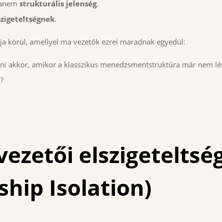
hanem
strukturális jelenség
.
szigeteltségnek
.
árja körül, amellyel ma vezetők ezrei maradnak egyedül:
tni akkor, amikor a klasszikus menedzsmentstruktúra már nem lét
?
vezetői elszigeteltsé
ship Isolation)