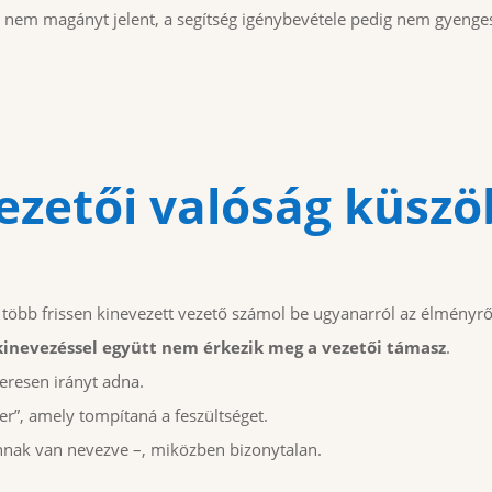
a nem magányt jelent, a segítség igénybevétele pedig nem gyenge
vezetői valóság küsz
több frissen kinevezett vezető számol be ugyanarról az élményről
kinevezéssel együtt nem érkezik meg a vezetői támasz
.
zeresen irányt adna.
er”, amely tompítaná a feszültséget.
annak van nevezve –, miközben bizonytalan.