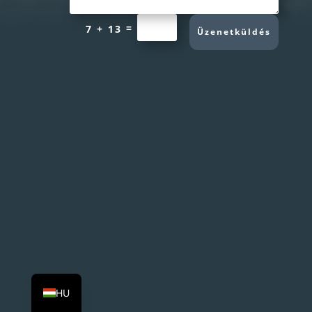
=
7 + 13
Üzenetküldés
DE
EN
HU