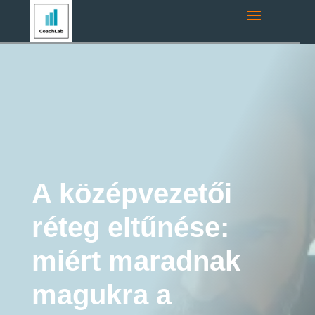
Navigációs útvonal:
Főoldal
»
Coaching Blog
»
fiatal vezetők
»
A
középvezetői réteg eltűnése: miért maradnak magukra a vezetők?
fiatal vezetők
Executive Coaching
A középvezetői
réteg eltűnése:
miért maradnak
magukra a