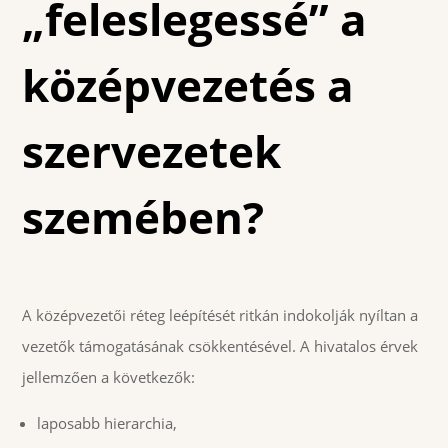
„feleslegessé” a
középvezetés a
szervezetek
szemében?
A középvezetői réteg leépítését ritkán indokolják nyíltan a
vezetők támogatásának csökkentésével. A hivatalos érvek
jellemzően a következők:
laposabb hierarchia,