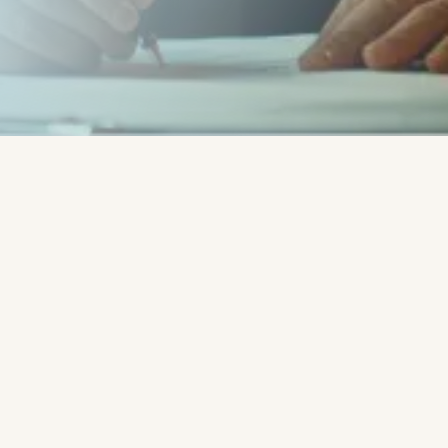
Írta:
Rob - Radó Róbert -
CoachLab.hu Coaching
Services
"
Tovább