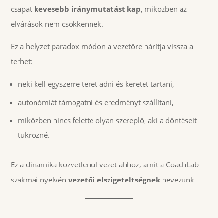
csapat
kevesebb iránymutatást kap
, miközben az
elvárások nem csökkennek.
Ez a helyzet paradox módon a vezetőre hárítja vissza a
terhet:
neki kell egyszerre teret adni és keretet tartani,
autonómiát támogatni és eredményt szállítani,
miközben nincs felette olyan szereplő, aki a döntéseit
tükrözné.
Ez a dinamika közvetlenül vezet ahhoz, amit a CoachLab
szakmai nyelvén
vezetői elszigeteltségnek
nevezünk.