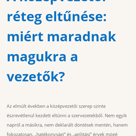
réteg eltűnése:
miért maradnak
magukra a
vezetők?
Az elmúlt években a középvezetői szerep szinte
észrevétlenül kezdett eltűnni a szervezetekből. Nem egyik
napról a másikra, nem deklarált döntések mentén, hanem
fokozatosan, „hatékonysági” és „agilitási” érvek mögé