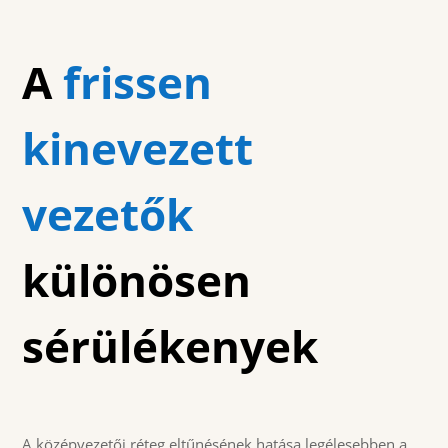
A
frissen
kinevezett
vezetők
különösen
sérülékenyek
A középvezetői réteg eltűnésének hatása legélesebben a