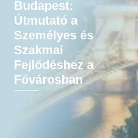
Budapest:
Útmutató a
Személyes és
Szakmai
Fejlődéshez a
Fővárosban