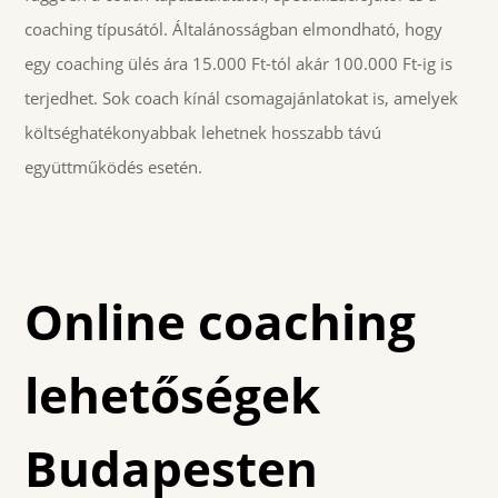
coaching típusától. Általánosságban elmondható, hogy
egy coaching ülés ára 15.000 Ft-tól akár 100.000 Ft-ig is
terjedhet. Sok coach kínál csomagajánlatokat is, amelyek
költséghatékonyabbak lehetnek hosszabb távú
együttműködés esetén.
Online coaching
lehetőségek
Budapesten