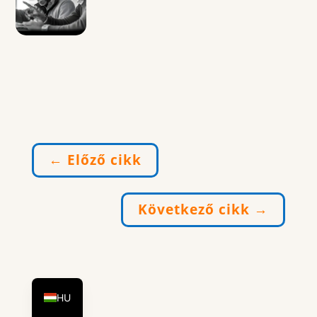
←
Előző cikk
Következő cikk
→
DE
EN
HU