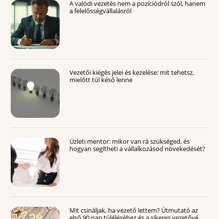
A valódi vezetés nem a pozíciódról szól, hanem
a felelősségvállalásról
Vezetői kiégés jelei és kezelése: mit tehetsz,
mielőtt túl késő lenne
Üzleti mentor: mikor van rá szükséged, és
hogyan segítheti a vállalkozásod növekedését?
Mit csináljak, ha vezető lettem? Útmutató az
első 90 nap túléléséhez és a sikeres vezetővé