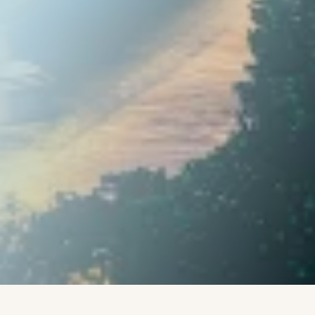
Írta:
Rob - Radó Róbert -
CoachLab.hu Coaching
Services