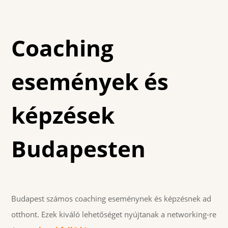
Coaching
események és
képzések
Budapesten
Budapest számos coaching eseménynek és képzésnek ad
otthont. Ezek kiváló lehetőséget nyújtanak a networking-re