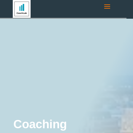
Navigációs útvonal:
Főoldal
»
Coaching Blog
»
Coaching
Budapest
»
Coaching Budapest: Útmutató a Személyes és
Szakmai Fejlődéshez a Fővárosban
Coaching Budapest
Business Coaching
Coaching
Coaching Trendek
Executive Coaching
Karrier Coaching
Life Coaching
Online
Coaching
Sales Coaching
Stresszkezelés
Személyes Coaching
Vezetőfejlesztés
Coaching