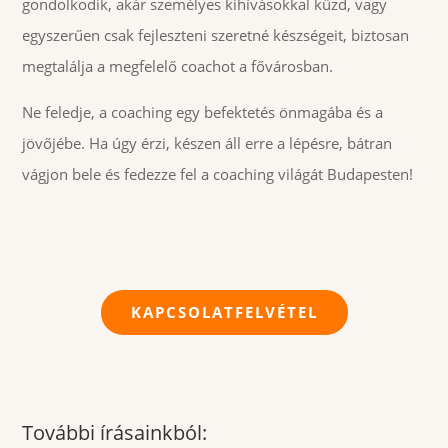
gondolkodik, akár személyes kihívásokkal küzd, vagy
egyszerűen csak fejleszteni szeretné készségeit, biztosan
megtalálja a megfelelő coachot a fővárosban.
Ne feledje, a coaching egy befektetés önmagába és a
jövőjébe. Ha úgy érzi, készen áll erre a lépésre, bátran
vágjon bele és fedezze fel a coaching világát Budapesten!
KAPCSOLATFELVÉTEL
További írásainkból: