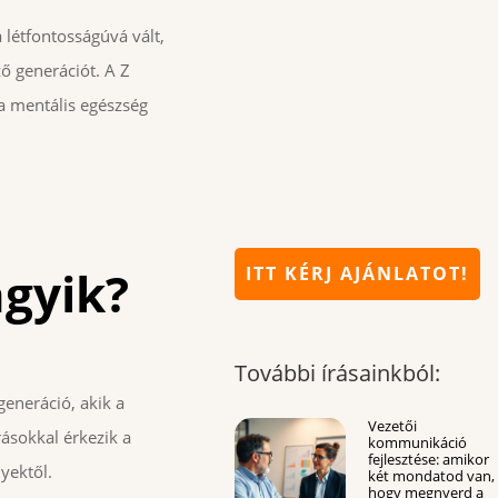
 létfontosságúvá vált,
ő generációt. A Z
a mentális egészség
ágyik?
ITT KÉRJ AJÁNLATOT!
További írásainkból:
generáció, akik a
Vezetői
rásokkal érkezik a
kommunikáció
fejlesztése: amikor
yektől.
két mondatod van,
hogy megnyerd a