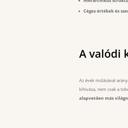
Hierarchikus strukt
Céges értékek és sz
A valódi 
Az évek múlásával arány
kihívása, nem csak a tob
alapvetően más világn