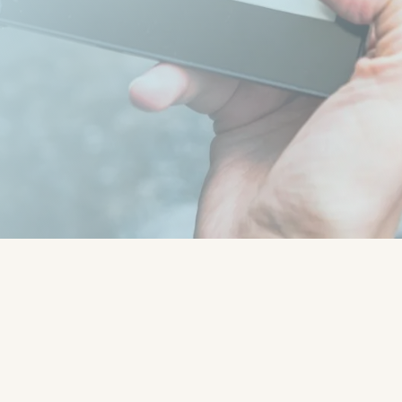
"
Tovább