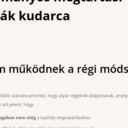
iák kudarca
m működnek a régi móds
lalók számára prioritás, hogy olyan cégeknél dolgozzanak, ame
 azt jelenti, hogy:
gában nem elég
a lojalitás megvásárlásához