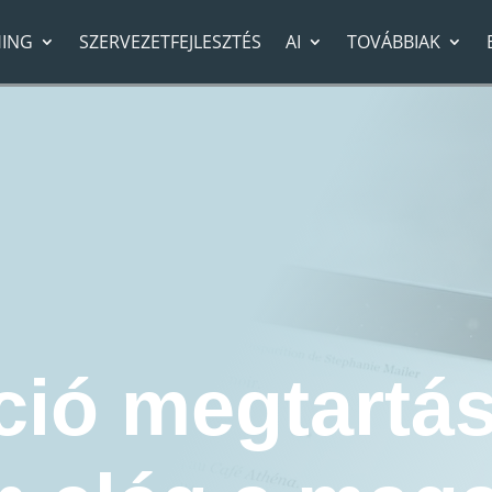
ING
SZERVEZETFEJLESZTÉS
AI
TOVÁBBIAK
ós Coaching
»
Z generáció megtartása: Miért nem elég a magas fizetés és hogyan
etők
Karrier Coaching
Képzés és
Trendek
Vállalkozásfejlesztés
ció megtartás