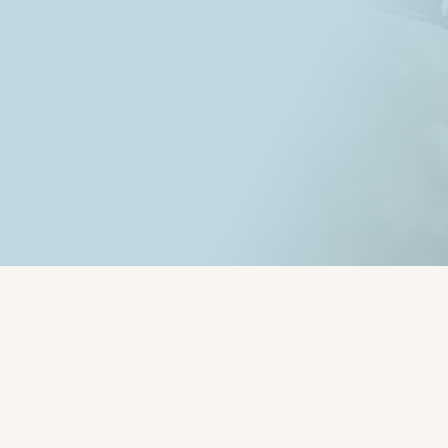
Írta:
Coach Meli