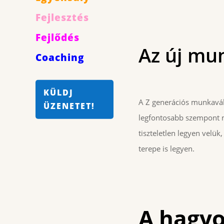
Fejlesztés
Fejlődés
Az új mu
Coaching
KÜLDJ
A Z generációs munkavál
ÜZENETET!
legfontosabb szempont mu
tiszteletlen legyen velü
terepe is legyen.
A hagy