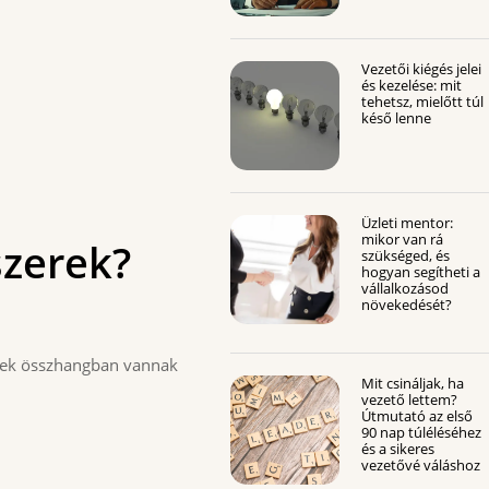
Vezetői kiégés jelei
és kezelése: mit
tehetsz, mielőtt túl
késő lenne
Üzleti mentor:
mikor van rá
zerek?
szükséged, és
hogyan segítheti a
vállalkozásod
növekedését?
lyek összhangban vannak
Mit csináljak, ha
vezető lettem?
Útmutató az első
90 nap túléléséhez
és a sikeres
vezetővé váláshoz