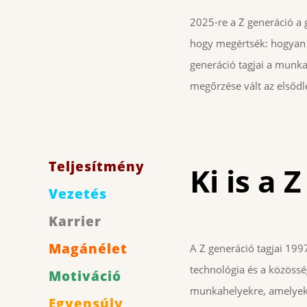
2025-re a Z generáció a 
hogy megértsék: hogyan l
generáció tagjai a munka
megőrzése vált az elsőd
Teljesítmény
Ki is a 
Vezetés
Karrier
Magánélet
A Z generáció tagjai 1997
technológia és a közösség
Motiváció
munkahelyekre, amelyek t
Egyensúly