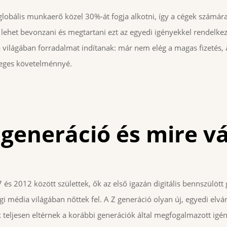
globális munkaerő közel 30%-át fogja alkotni, így a cégek számára
ehet bevonzani és megtartani ezt az egyedi igényekkel rendelkez
 világában forradalmat indítanak: már nem elég a magas fizetés, 
leges követelménnyé.
Z generáció és mire v
 és 2012 között születtek, ők az első igazán digitális bennszülött 
i média világában nőttek fel. A Z generáció olyan új, egyedi elvá
eljesen eltérnek a korábbi generációk által megfogalmazott igén