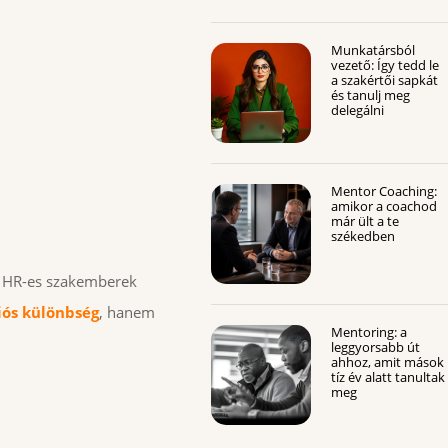
Munkatársból
vezető: Így tedd le
a szakértői sapkát
és tanulj meg
delegálni
Mentor Coaching:
amikor a coachod
már ült a te
székedben
 a HR-es szakemberek
iós különbség
, hanem
Mentoring: a
leggyorsabb út
ahhoz, amit mások
tíz év alatt tanultak
meg