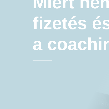
Miért ne
fizetés é
a coachi