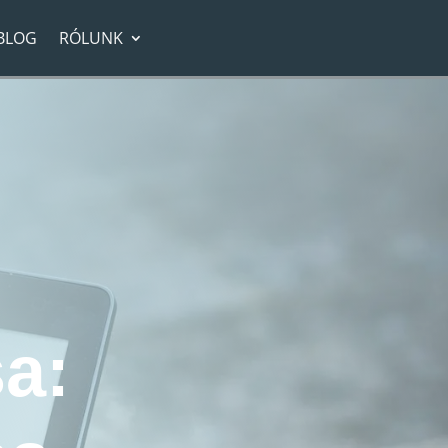
BLOG
RÓLUNK
 segít a coaching?
a: