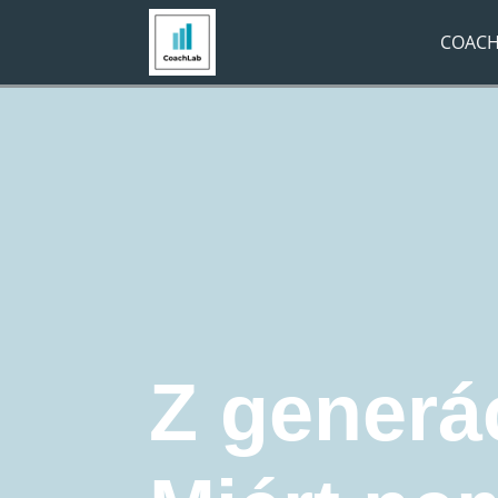
COACH
Navigációs útvonal:
Főoldal
»
Coaching Blog
»
Generáci
Generációs Coaching
Coaching
fiatal vez
Training
Life Coaching
Szervezetfejlesztés
Vezetőfejlesztés
Z generá