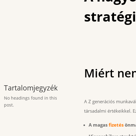
stratég
Miért ne
Tartalomjegyzék
No headings found in this
A Z generációs munkavál
post.
társadalmi értékeikkel. Ez
A magas
fizetés
önma