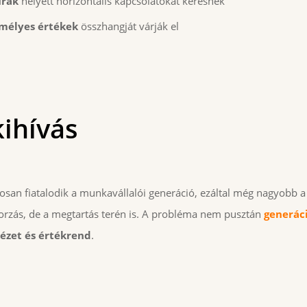
úrák
helyett horizontális kapcsolatokat keresnek
emélyes értékek
összhangját várják el
kihívás
osan fiatalodik a munkavállalói generáció, ezáltal még nagyobb
orzás, de a megtartás terén is. A probléma nem pusztán
generác
ézet és értékrend
.