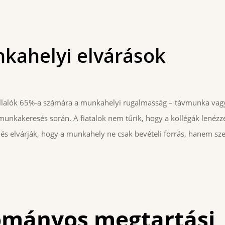
nkahelyi elvárások
lalók 65%-a számára a munkahelyi rugalmasság – távmunka vagy
nkakeresés során. A fiatalok nem tűrik, hogy a kollégák lenézz
k, és elvárják, hogy a munkahely ne csak bevételi forrás, hanem s
ományos megtartási