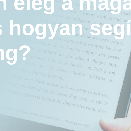
m elég a mag
s hogyan segí
ng?