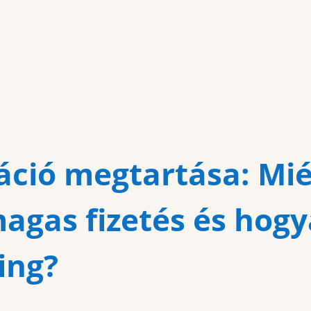
áció megtartása: Mi
magas fizetés és hogy
ing?