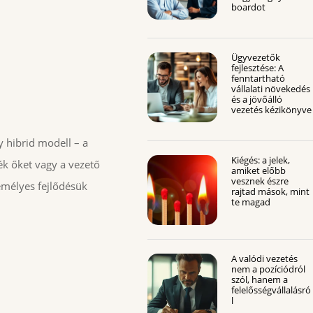
boardot
Ügyvezetők
fejlesztése: A
fenntartható
vállalati növekedés
és a jövőálló
vezetés kézikönyve
 hibrid modell – a
Kiégés: a jelek,
ék őket vagy a vezető
amiket előbb
vesznek észre
zemélyes fejlődésük
rajtad mások, mint
te magad
A valódi vezetés
nem a pozíciódról
szól, hanem a
felelősségvállalásró
l