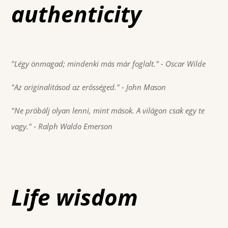
authenticity
"Légy önmagad; mindenki más már foglalt."
- Oscar Wilde
"Az originalitásod az erősséged."
- John Mason
"Ne próbálj olyan lenni, mint mások. A világon csak egy te
vagy."
- Ralph Waldo Emerson
Life wisdom