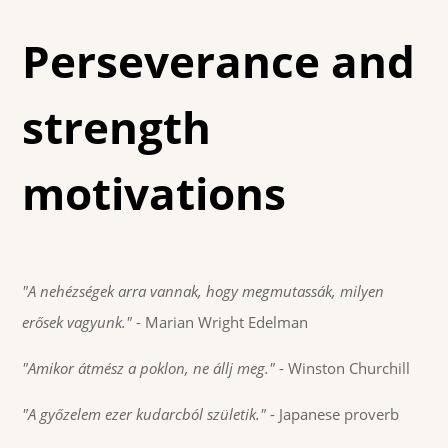
Perseverance and
strength
motivations
"A nehézségek arra vannak, hogy megmutassák, milyen
erősek vagyunk."
- Marian Wright Edelman
"Amikor átmész a poklon, ne állj meg."
- Winston Churchill
"A győzelem ezer kudarcból születik."
- Japanese proverb