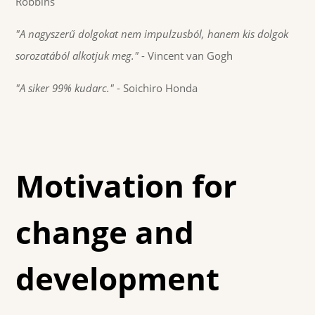
Robbins
"A nagyszerű dolgokat nem impulzusból, hanem kis dolgok
sorozatából alkotjuk meg."
- Vincent van Gogh
"A siker 99% kudarc."
- Soichiro Honda
Motivation for
change and
development