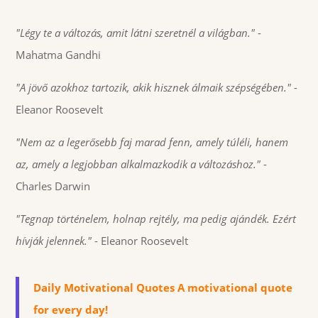
"Légy te a változás, amit látni szeretnél a világban."
-
Mahatma Gandhi
"A jövő azokhoz tartozik, akik hisznek álmaik szépségében."
-
Eleanor Roosevelt
"Nem az a legerősebb faj marad fenn, amely túléli, hanem
az, amely a legjobban alkalmazkodik a változáshoz."
-
Charles Darwin
"Tegnap történelem, holnap rejtély, ma pedig ajándék. Ezért
hívják jelennek."
- Eleanor Roosevelt
Daily Motivational Quotes A motivational quote
for every day!