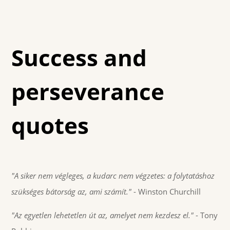
Success and
perseverance
quotes
"A siker nem végleges, a kudarc nem végzetes: a folytatáshoz
szükséges bátorság az, ami számít."
- Winston Churchill
"Az egyetlen lehetetlen út az, amelyet nem kezdesz el."
- Tony