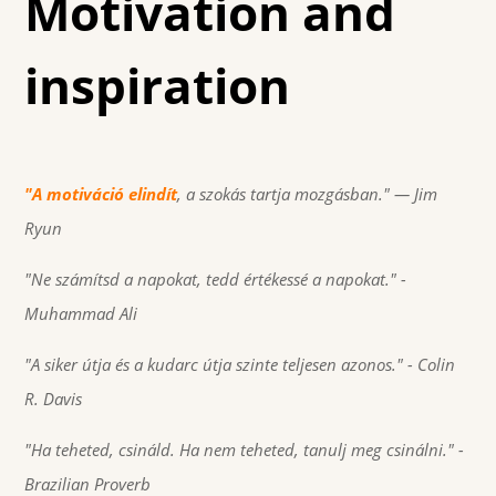
Motivation and
inspiration
"A motiváció elindít
, a szokás tartja mozgásban." — Jim
Ryun
"Ne számítsd a napokat, tedd értékessé a napokat."
-
Muhammad Ali
"A siker útja és a kudarc útja szinte teljesen azonos."
- Colin
R. Davis
"Ha teheted, csináld. Ha nem teheted, tanulj meg csinálni."
-
Brazilian Proverb