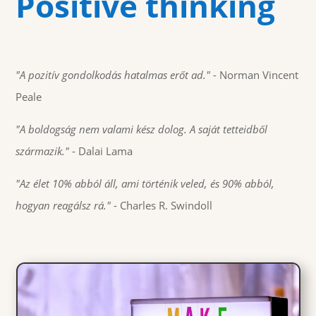
Positive thinking
"A pozitív gondolkodás hatalmas erőt ad."
- Norman Vincent
Peale
"A boldogság nem valami kész dolog. A saját tetteidből
származik."
- Dalai Lama
"Az élet 10% abból áll, ami történik veled, és 90% abból,
hogyan reagálsz rá."
- Charles R. Swindoll