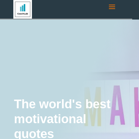
Navigation route:
Home
"
Coaching Blog
"
Motivation
"
The
world's best motivational quotes
Motivation
Coaching
burnout
Burnout
Life
Coaching
Mental Health
Stress management
Tips and Tricks
The world's best
motivational
quotes