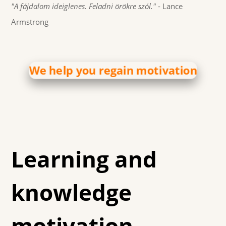
"A fájdalom ideiglenes. Feladni örökre szól."
- Lance
Armstrong
We help you regain motivation
Learning and
knowledge
motivation