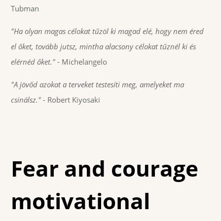
Tubman
"Ha olyan magas célokat tűzöl ki magad elé, hogy nem éred
el őket, tovább jutsz, mintha alacsony célokat tűznél ki és
elérnéd őket."
- Michelangelo
"A jövőd azokat a terveket testesíti meg, amelyeket ma
csinálsz."
- Robert Kiyosaki
Fear and courage
motivational