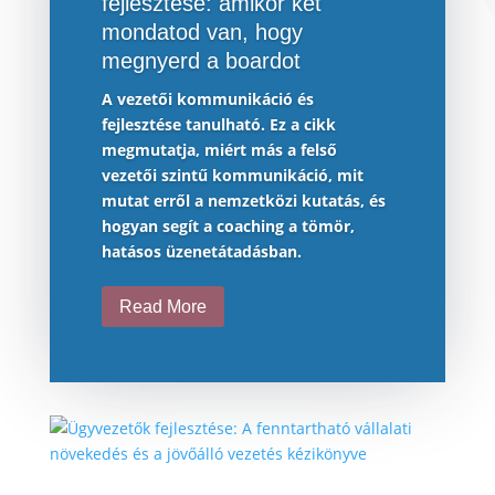
fejlesztése: amikor két
mondatod van, hogy
megnyerd a boardot
A vezetői kommunikáció és
fejlesztése tanulható. Ez a cikk
megmutatja, miért más a felső
vezetői szintű kommunikáció, mit
mutat erről a nemzetközi kutatás, és
hogyan segít a coaching a tömör,
hatásos üzenetátadásban.
Read More