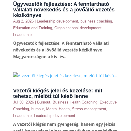
Ügyvezetők fejlesztése: A fenntartható
vállalati növekedés és a jövőálló vezetés
kézikönyve
Aug 2, 2026
|
Leadership development
,
business coaching
,
Education and Training
,
Organisational development
,
Leadership
Ügyvezetők fejlesztése: A fenntartható vállalati
növekedés és a jövőálló vezetés kézikönyve
Magyarországon a kis- és...
Vezetői kiégés jelei és kezelése: mit
tehetsz, mielőtt túl késő lenne
Jul 30, 2026
|
Burnout
,
Business Health Coaching
,
Executive
Coaching
,
burnout
,
Mental Health
,
Stress management
,
Leadership
,
Leadership development
A vezetői kiégés nem gyengeség, hanem egy jelzés
arról, hogy valami nincs egyensúlyban a napjaidban