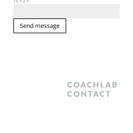
15 + 2
=
Send message
Newsletter -
COACHLAB
don't miss out!
CONTACT
Content for individual
Phone:
+36 (20)
development. Only
779-8300
subscribers get it!
Email:
send us
Maximum 1 email per
an e-mail
month. Don't miss out!