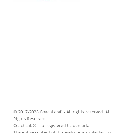
WebServe
CheapWebSite
WeBizPro
Agile Coaching
CorrectWebpage
WaaS Landing
Coach Budapest Coach Bp.
FATMO Magazine
SalesCoaching
IDEA Portal
Magazine
21 hours Magazine
WingWaveCoaching
© 2017-2026 CoachLab® - All rights reserved. All
Rights Reserved.
CoachLab® is a registered trademark.
The entire content of this website is protected by