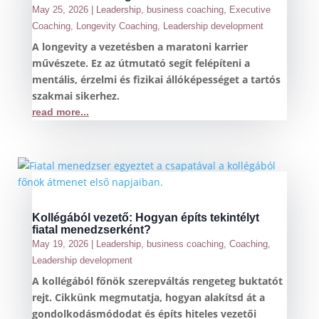
May 25, 2026
|
Leadership
,
business coaching
,
Executive
Coaching
,
Longevity Coaching
,
Leadership development
A longevity a vezetésben a maratoni karrier
művészete. Ez az útmutató segít felépíteni a
mentális, érzelmi és fizikai állóképességet a tartós
szakmai sikerhez.
read more...
Kollégából vezető: Hogyan építs tekintélyt
fiatal menedzserként?
May 19, 2026
|
Leadership
,
business coaching
,
Coaching
,
Leadership development
A kollégából főnök szerepváltás rengeteg buktatót
rejt. Cikkünk megmutatja, hogyan alakítsd át a
gondolkodásmódodat és építs hiteles vezetői