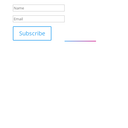
Don't miss it!
HU - 1119
Budapest, Hadak
útja
CoachLab Coaching
Subscribe
Services -
coachlab.hu/en/
Send a
message -
Click here