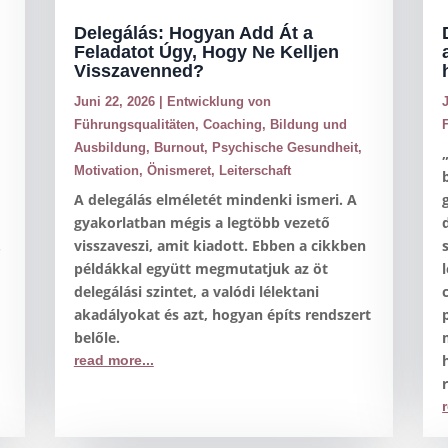
Delegálás: Hogyan Add Át a
Feladatot Úgy, Hogy Ne Kelljen
Visszavenned?
Juni 22, 2026
|
Entwicklung von
Führungsqualitäten
,
Coaching
,
Bildung und
Ausbildung
,
Burnout
,
Psychische Gesundheit
,
Motivation
,
Önismeret
,
Leiterschaft
A delegálás elméletét mindenki ismeri. A
gyakorlatban mégis a legtöbb vezető
.
visszaveszi, amit kiadott. Ebben a cikkben
példákkal együtt megmutatjuk az öt
delegálási szintet, a valódi lélektani
akadályokat és azt, hogyan építs rendszert
belőle.
read more...