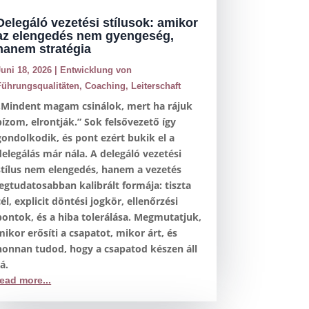
Delegáló vezetési stílusok: amikor
az elengedés nem gyengeség,
hanem stratégia
Juni 18, 2026
|
Entwicklung von
Führungsqualitäten
,
Coaching
,
Leiterschaft
„Mindent magam csinálok, mert ha rájuk
bízom, elrontják.” Sok felsővezető így
gondolkodik, és pont ezért bukik el a
delegálás már nála. A delegáló vezetési
stílus nem elengedés, hanem a vezetés
legtudatosabban kalibrált formája: tiszta
cél, explicit döntési jogkör, ellenőrzési
pontok, és a hiba tolerálása. Megmutatjuk,
mikor erősíti a csapatot, mikor árt, és
honnan tudod, hogy a csapatod készen áll
rá.
read more...