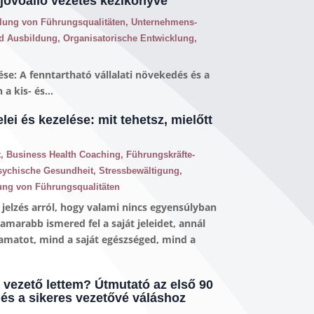
jövőálló vezetés kézikönyve
lung von Führungsqualitäten
,
Unternehmens-
d Ausbildung
,
Organisatorische Entwicklung
,
ése: A fenntartható vállalati növekedés és a
 kis- és...
elei és kezelése: mit tehetsz, mielőtt
t
,
Business Health Coaching
,
Führungskräfte-
sychische Gesundheit
,
Stressbewältigung
,
ung von Führungsqualitäten
jelzés arról, hogy valami nincs egyensúlyban
marabb ismered fel a saját jeleidet, annál
lyamatot, mind a saját egészséged, mind a
a vezető lettem? Útmutató az első 90
 és a sikeres vezetővé váláshoz