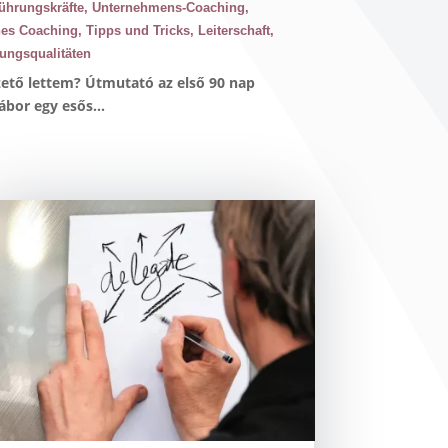
ührungskräfte
,
Unternehmens-Coaching
,
hes Coaching
,
Tipps und Tricks
,
Leiterschaft
,
ungsqualitäten
ezető lettem? Útmutató az első 90 nap
ábor egy esős...