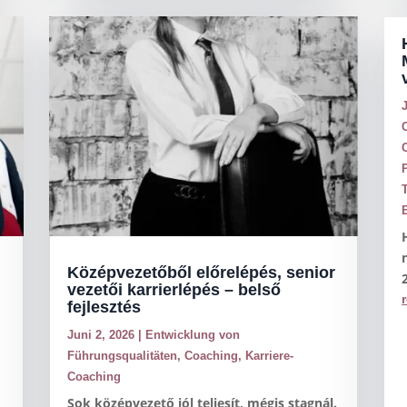
Középvezetőből előrelépés, senior
vezetői karrierlépés – belső
fejlesztés
Juni 2, 2026
|
Entwicklung von
Führungsqualitäten
,
Coaching
,
Karriere-
Coaching
Sok középvezető jól teljesít, mégis stagnál.