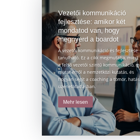
Vezetői kommunikáció
fejlesztése: amikor két
mondatod van, hogy
megnyerd a boardot
A vezetői kommunikáció és fejlesztése
tanulható. Ez a cikk megmutatja, miért
a felső vezetői szintű kommunikáció, m
mutat erről a nemzetközi kutatás, és
hogyan segít a coaching a tömör, hatá
üzenetátadásban.
Mehr lesen