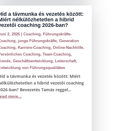
Híd a távmunka és vezetés között:
Miért nélkülözhetetlen a hibrid
vezetői coaching 2026-ban?
Juni 2, 2026
|
Coaching
,
Führungskräfte-
Coaching
,
junge Führungskräfte
,
Generation
Coaching
,
Karriere-Coaching
,
Online-Nachhilfe
,
Persönliches Coaching
,
Team-Coaching
,
Trends
,
Geschäftsentwicklung
,
Leiterschaft
,
Entwicklung von Führungsqualitäten
Híd a távmunka és vezetés között: Miért
nélkülözhetetlen a hibrid vezetői coaching
2026-ban? Bevezetés Tamás reggel...
read more...