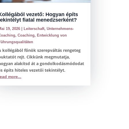
Kollégából vezető: Hogyan építs
tekintélyt fiatal menedzserként?
Mai 19, 2026
|
Leiterschaft
,
Unternehmens-
Coaching
,
Coaching
,
Entwicklung von
Führungsqualitäten
A kollégából főnök szerepváltás rengeteg
buktatót rejt. Cikkünk megmutatja,
hogyan alakítsd át a gondolkodásmódodat
és építs hiteles vezetői tekintélyt.
read more...