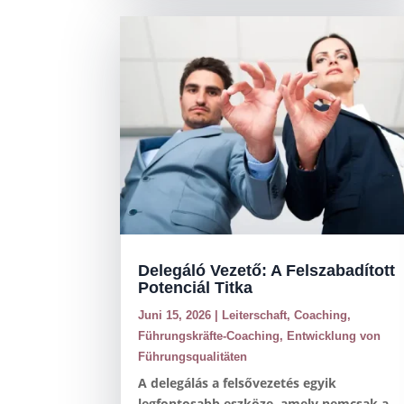
Delegáló Vezető: A Felszabadított
Potenciál Titka
Juni 15, 2026
|
Leiterschaft
,
Coaching
,
Führungskräfte-Coaching
,
Entwicklung von
Führungsqualitäten
A delegálás a felsővezetés egyik
legfontosabb eszköze, amely nemcsak a