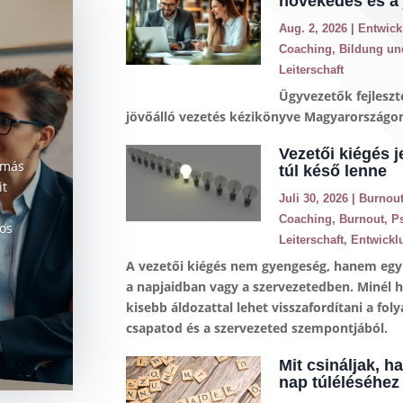
növekedés és a 
Aug. 2, 2026
|
Entwick
Coaching
,
Bildung un
Leiterschaft
Ügyvezetők fejleszt
jövőálló vezetés kézikönyve Magyarországon a
Vezetői kiégés j
 más
túl késő lenne
it
Juli 30, 2026
|
Burnou
Coaching
,
Burnout
,
P
sos
Leiterschaft
,
Entwickl
A vezetői kiégés nem gyengeség, hanem egy 
a napjaidban vagy a szervezetedben. Minél ha
kisebb áldozattal lehet visszafordítani a fo
csapatod és a szervezeted szempontjából.
Mit csináljak, h
nap túléléséhez