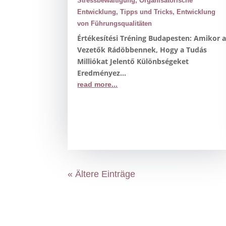
Stressbewältigung
,
Organisatorische
Entwicklung
,
Tipps und Tricks
,
Entwicklung
von Führungsqualitäten
Értékesítési Tréning Budapesten: Amikor 
Vezetők Rádöbbennek, Hogy a Tudás
Milliókat Jelentő Különbségeket
Eredményez...
read more...
« Ältere Einträge