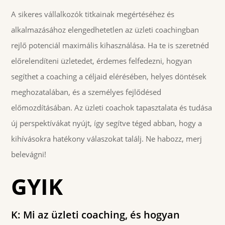
A sikeres vállalkozók titkainak megértéséhez és
alkalmazásához elengedhetetlen az üzleti coachingban
rejlő potenciál maximális kihasználása. Ha te is szeretnéd
előrelendíteni üzletedet, érdemes felfedezni, hogyan
segíthet a coaching a céljaid elérésében, helyes döntések
meghozatalában, és a személyes fejlődésed
előmozdításában. Az üzleti coachok tapasztalata és tudása
új perspektívákat nyújt, így segítve téged abban, hogy a
kihívásokra hatékony válaszokat találj. Ne habozz, merj
belevágni!
GYIK
K: Mi az üzleti coaching, és hogyan