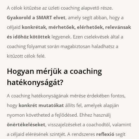
A célok kitűzése az üzleti coaching alapvető része.
Gyakorold a SMART elvet
, amely segít abban, hogy a
céljaid
konkrétak, mérhetőek, elérhetőek, relevánsak
és időhöz kötöttek
legyenek. Ezen cselekvések által a
coaching folyamat során magabiztosan haladhatsz a
kitűzött célok felé.
Hogyan mérjük a coaching
hatékonyságát?
A coaching hatékonyságának mérése érdekében fontos,
hogy
konkrét mutatókat
állíts fel, amelyek alapján
nyomon követheted a fejlődésed. Ehhez használj
önértékeléseket
, visszajelzéseket a coachodtól, valamint
a céljaid elérésének szintjét. A rendszeres
reflexió
segít