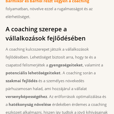
bármikor és bárhol részt vegyen a coaching
folyamatban, növelve ezzel a rugalmasságot és az
elérhetőséget.
A coaching szerepe a
vállalkozások fejlődésében
A coaching kulcsszerepet játszik a vállalkozások
fejlődésében. Lehetőséget biztosít arra, hogy te és a
csapatod felismerjétek a
gyengeségeiteket
, valamint a
potenciális lehetőségeiteket
. A coaching során a
szakmai fejlődés
és a személyes növekedés
párhuzamosan halad, ami hozzájárul a vállalat
versenyképességéhez
. Az erőforrások optimalizálása és
a
hatékonyság növelése
érdekében érdemes a coaching
eszközeit alkalmazni, hiszen így tudtok a jövő kihívásainak