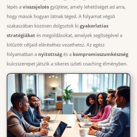
lépés a
visszajelzés
gyűjtése, amely lehetőséget ad arra,
hogy mások hogyan látnak téged. A folyamat végső
szakaszában közösen dolgoztok ki
gyakorlatias
stratégiákat
és megoldásokat, amelyek segítségével a
kitűzött céljaid eléréséhez vezethetsz. Az egész
folyamatban a
nyitottság
és a
kompromisszumkészség
kulcsszerepet játszik a sikeres üzleti coaching élményben.