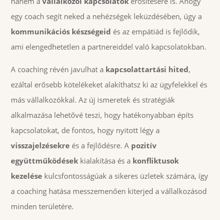
hanem a
vállalkozói kapcsolatok
erősítésére is. Ahogy
egy coach segít neked a nehézségek leküzdésében, úgy a
kommunikációs készségeid
és az empátiád is fejlődik,
ami elengedhetetlen a partnereiddel való kapcsolatokban.
A coaching révén javulhat a
kapcsolattartási hited
,
ezáltal erősebb kötelékeket alakíthatsz ki az ügyfelekkel és
más vállalkozókkal. Az új ismeretek és stratégiák
alkalmazása lehetővé teszi, hogy hatékonyabban építs
kapcsolatokat, de fontos, hogy nyitott légy a
visszajelzésekre
és a fejlődésre. A
pozitív
együttműködések
kialakítása és a
konfliktusok
kezelése
kulcsfontosságúak a sikeres üzletek számára, így
a coaching hatása messzemenően kiterjed a vállalkozásod
minden területére.