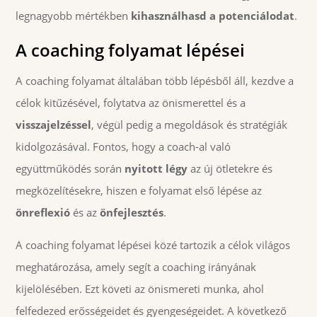
legnagyobb mértékben
kihasználhasd a potenciálodat
.
A coaching folyamat lépései
A coaching folyamat általában több lépésből áll, kezdve a
célok kitűzésével, folytatva az önismerettel és a
visszajelzéssel
, végül pedig a megoldások és stratégiák
kidolgozásával. Fontos, hogy a coach-al való
együttműködés során
nyitott légy
az új ötletekre és
megközelítésekre, hiszen e folyamat első lépése az
önreflexió
és az
önfejlesztés
.
A coaching folyamat lépései közé tartozik a célok világos
meghatározása, amely segít a coaching irányának
kijelölésében. Ezt követi az önismereti munka, ahol
felfedezed erősségeidet és gyengeségeidet. A következő