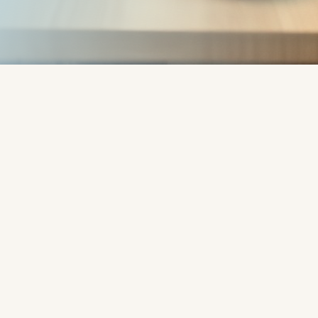
Írta:
Vendégpost
"
Tovább