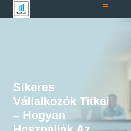
Navigációs útvonal:
Főoldal
»
Coaching Blog
»
Vállalkozásfejlesztés
»
Sikeres Vállalkozók Titkai – Hogyan
Használják Az Üzleti Coachingot?
Vállalkozásfejlesztés
Sikeres
Vállalkozók Titkai
– Hogyan
Használják Az