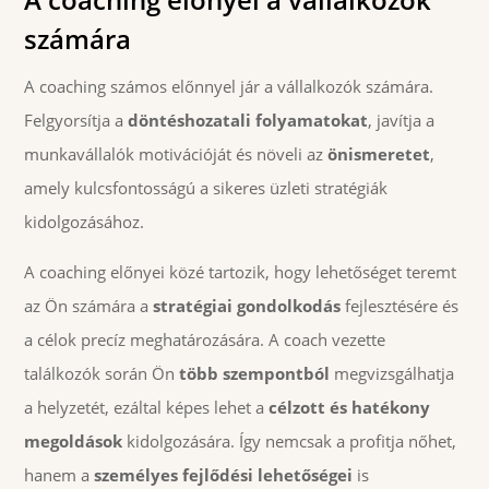
számára
A coaching számos előnnyel jár a vállalkozók számára.
Felgyorsítja a
döntéshozatali folyamatokat
, javítja a
munkavállalók motivációját és növeli az
önismeretet
,
amely kulcsfontosságú a sikeres üzleti stratégiák
kidolgozásához.
A coaching előnyei közé tartozik, hogy lehetőséget teremt
az Ön számára a
stratégiai gondolkodás
fejlesztésére és
a célok precíz meghatározására. A coach vezette
találkozók során Ön
több szempontból
megvizsgálhatja
a helyzetét, ezáltal képes lehet a
célzott és hatékony
megoldások
kidolgozására. Így nemcsak a profitja nőhet,
hanem a
személyes fejlődési lehetőségei
is