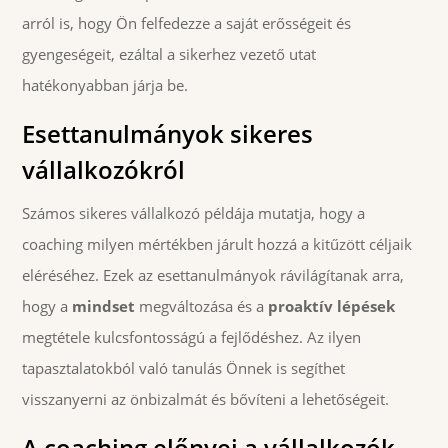
arról is, hogy Ön felfedezze a saját erősségeit és
gyengeségeit, ezáltal a sikerhez vezető utat
hatékonyabban járja be.
Esettanulmányok sikeres
vállalkozókról
Számos sikeres vállalkozó példája mutatja, hogy a
coaching milyen mértékben járult hozzá a kitűzött céljaik
eléréséhez. Ezek az esettanulmányok rávilágítanak arra,
hogy a
mindset
megváltozása és a
proaktív lépések
megtétele kulcsfontosságú a fejlődéshez. Az ilyen
tapasztalatokból való tanulás Önnek is segíthet
visszanyerni az önbizalmát és bővíteni a lehetőségeit.
A coaching előnyei a vállalkozók