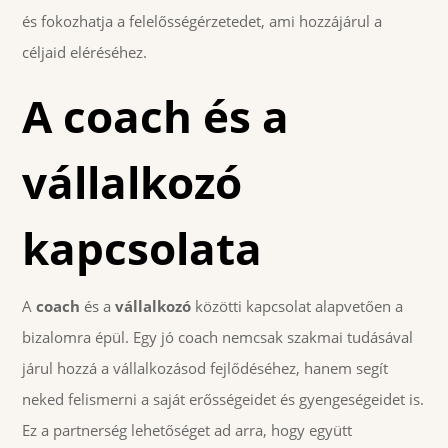
és fokozhatja a felelősségérzetedet, ami hozzájárul a
céljaid eléréséhez.
A coach és a
vállalkozó
kapcsolata
A
coach
és a
vállalkozó
közötti kapcsolat alapvetően a
bizalomra épül. Egy jó coach nemcsak szakmai tudásával
járul hozzá a vállalkozásod fejlődéséhez, hanem segít
neked felismerni a saját erősségeidet és gyengeségeidet is.
Ez a partnerség lehetőséget ad arra, hogy együtt