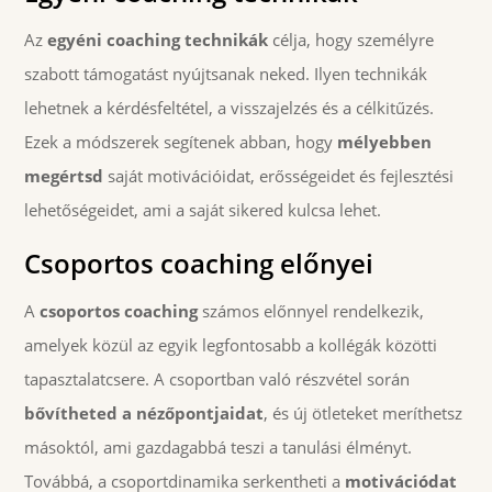
Az
egyéni coaching technikák
célja, hogy személyre
szabott támogatást nyújtsanak neked. Ilyen technikák
lehetnek a kérdésfeltétel, a visszajelzés és a célkitűzés.
Ezek a módszerek segítenek abban, hogy
mélyebben
megértsd
saját motivációidat, erősségeidet és fejlesztési
lehetőségeidet, ami a saját sikered kulcsa lehet.
Csoportos coaching előnyei
A
csoportos coaching
számos előnnyel rendelkezik,
amelyek közül az egyik legfontosabb a kollégák közötti
tapasztalatcsere. A csoportban való részvétel során
bővítheted a nézőpontjaidat
, és új ötleteket meríthetsz
másoktól, ami gazdagabbá teszi a tanulási élményt.
Továbbá, a csoportdinamika serkentheti a
motivációdat