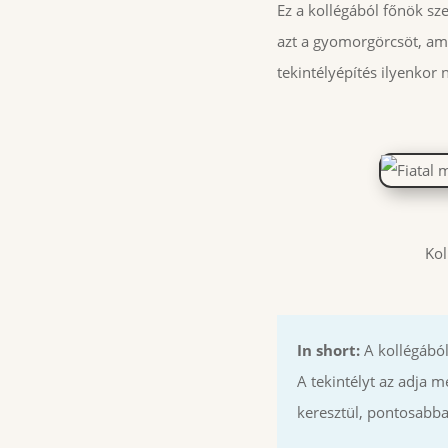
Ez a kollégából főnök sz
azt a gyomorgörcsöt, ami
tekintélyépítés ilyenkor
Kol
In short:
A kollégából
A tekintélyt az adja 
keresztül, pontosabba