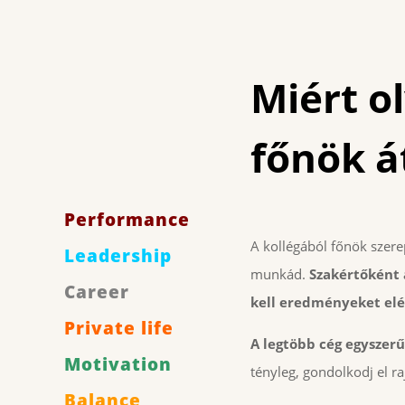
Miért o
főnök 
Performance
A kollégából főnök szere
Leadership
munkád.
Szakértőként 
Career
kell eredményeket elé
Private life
A legtöbb cég egyszer
Motivation
tényleg, gondolkodj el raj
Balance