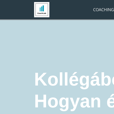
COACHING
Navigation route:
Home
"
Coaching Blog
"
Leadership
"
K
Leadership
business coaching
Coaching
Kollégáb
Hogyan ép