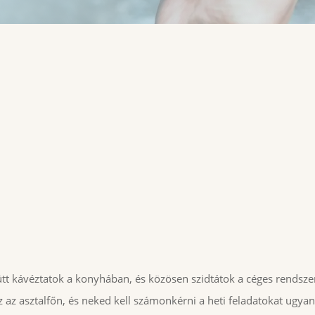
"
Read
more
tt kávéztatok a konyhában, és közösen szidtátok a céges rendsze
sz az asztalfőn, és neked kell számonkérni a heti feladatokat ug