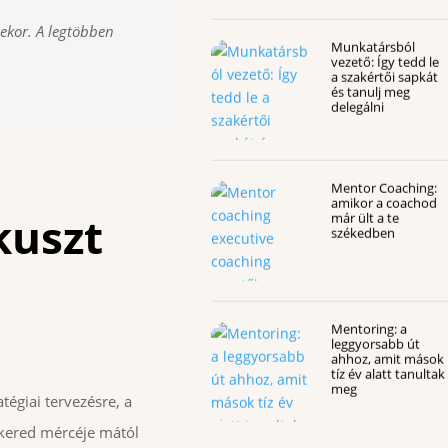
sekor. A legtöbben
Munkatársból
vezető: Így tedd le
a szakértői sapkát
és tanulj meg
delegálni
Mentor Coaching:
amikor a coachod
kuszt
már ült a te
székedben
Mentoring: a
leggyorsabb út
ahhoz, amit mások
tíz év alatt tanultak
meg
tégiai tervezésre, a
ikered mércéje mától