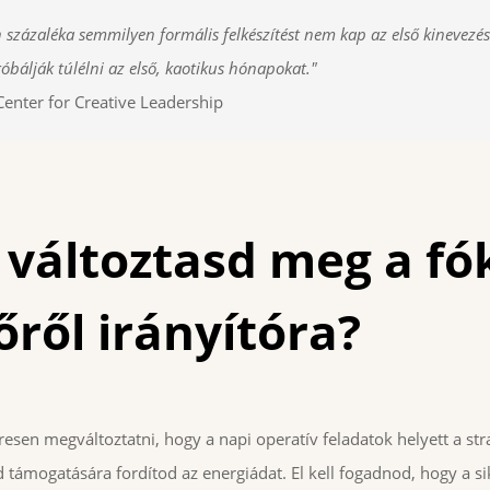
n százaléka semmilyen formális felkészítést nem kap az első kinevezé
bálják túlélni az első, kaotikus hónapokat."
 Center for Creative Leadership
változtasd meg a fó
őről irányítóra?
esen megváltoztatni, hogy a napi operatív feladatok helyett a stra
d támogatására fordítod az energiádat. El kell fogadnod, hogy a s