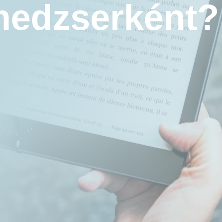
enedzserként?
t Rado - CoachLab