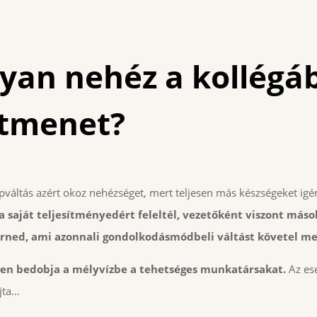
lyan nehéz a kollégá
átmenet?
pváltás azért okoz nehézséget, mert teljesen más készségeket igé
a saját teljesítményedért feleltél, vezetőként viszont más
rned, ami azonnali gondolkodásmódbeli váltást követel me
űen bedobja a mélyvízbe a tehetséges munkatársakat.
Az ese
ta...