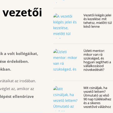
 vezetői
Vezetői kiégés jelei
és kezelése: mit
tehetsz, mielőtt túl
késő lenne
Üzleti mentor:
 a volt kollégáikat,
mikor van rá
szükséged, és
ése érdekében.
hogyan segítheti a
vállalkozásod
okban.
növekedését?
rátaikat az irodában.
Mit csináljak, ha
églet az, amikor az
vezető lettem?
Útmutató az első
lépést ellenőrizve
90 nap túléléséhez
és a sikeres
vezetővé váláshoz