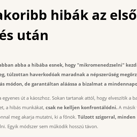
akoribb hibák az első
és után
abban abba a hibába esnek, hogy "mikromenedzselni" kezdik
eg, túlzottan haverkodóak maradnak a népszerűség megőrz
ás módon, de garantáltan aláássa a bizalmat a mindennap
 egyenes út a káoszhoz. Sokan tartanak attól, hogy elveszítik a ba
et, a hibás munkákat,
csak ne kelljen konfrontálódni.
A másik v
nnal meg akarja mutatni, ki a főnök.
Túlzott szigorral, minden 
colni. Egyik módszer sem működik hosszú távon.