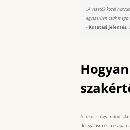
„A vezetők közel hatva
egyszerűen csak megpró
-
Kutatási jelentés
,
Hogyan 
szakért
A fókuszt úgy tudod siker
delegálásra és a csapato