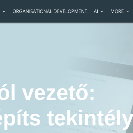
ORGANISATIONAL DEVELOPMENT
AI
MORE
ollégából vezető: Hogyan építs tekintélyt fiatal menedzserként?
Leadership development
ól vezető:
íts tekintély