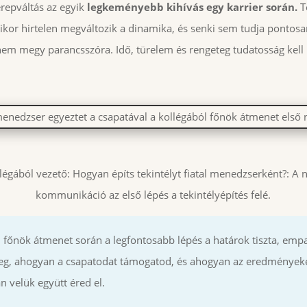
erepváltás az egyik
legkeményebb kihívás egy karrier során.
Te
kor hirtelen megváltozik a dinamika, és senki sem tudja pontosa
 nem megy parancsszóra. Idő, türelem és rengeteg tudatosság kell
légából vezető: Hogyan építs tekintélyt fiatal menedzserként?: A n
kommunikáció az első lépés a tekintélyépítés felé.
 főnök átmenet során a legfontosabb lépés a határok tiszta, empa
meg, ahogyan a csapatodat támogatod, és ahogyan az eredményeke
n velük együtt éred el.