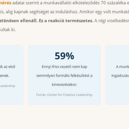
mérés
adatai szerint a munkavállalói elköteleződés 70 százaléka 
is, alig kapnak segítséget az induláshoz. Amikor egy volt munkatá
ztönösen ellenáll. Ez a reakció természetes.
A régi viselkedés
ltak ki.
59%
ik az első
Ennyi friss vezető nem kap
A munka
tenek.
semmilyen formális felkészítést a
ingadozása
kinevezésekor.
 Leadership
Forrás: Center for Creative Leadership