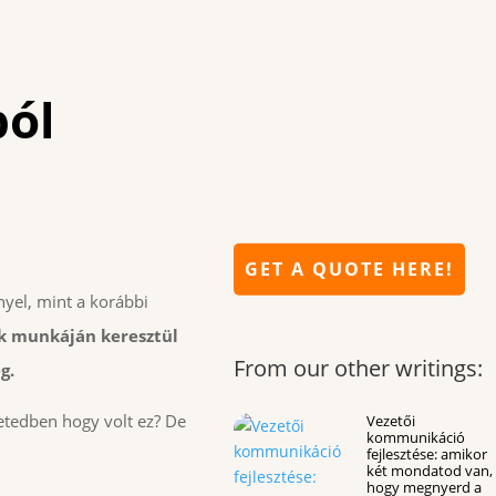
ból
GET A QUOTE HERE!
nyel, mint a korábbi
ok munkáján keresztül
From our other writings:
g.
tedben hogy volt ez? De
Vezetői
kommunikáció
fejlesztése: amikor
két mondatod van,
hogy megnyerd a