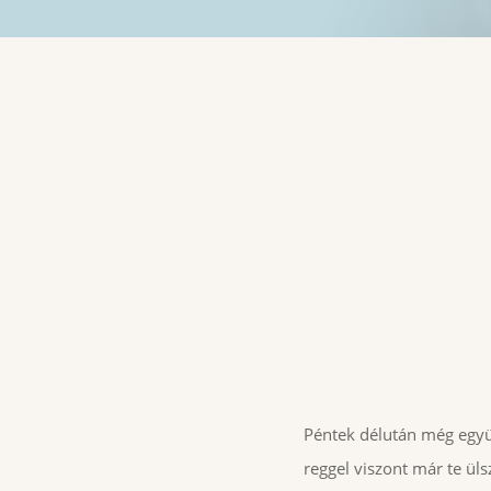
Coaching Services
Péntek délután még együ
reggel viszont már te ül