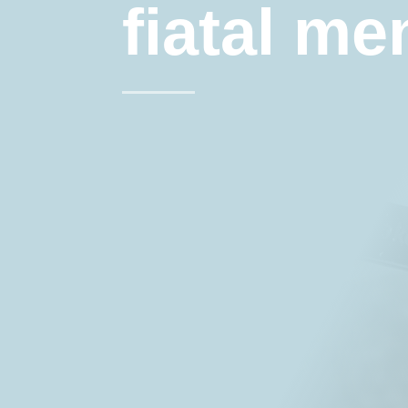
fiatal m
Written by:
Rob - Rober