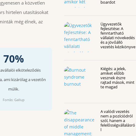
boardot
egyenesen a közvetlen
rs hirtelen utasításokat
minták még élnek, az
Ügyvezetők
fejlesztése: A
fenntartható
vállalati növekedés
és a jövőálló
vezetés kézikönyve
70%
Kiégés: a jelek,
vállalói elköteleződés
amiket előbb
vesznek észre
, ami kizárólag a vezetőn
rajtad mások, mint
te magad
múlik.
Forrás: Gallup
A valódi vezetés
nem a pozíciódról
szól, hanem a
felelősségvállalásró
l