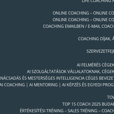
LIFE COACHING 
ONLINE COACHING – ONLINE C
ONLINE COACHING – ONLINE C
COACHING EMAILBEN / E-MAIL COAC
COACHING DÍJAK, 
SZERVEZETFEJ
AI FELMÉRÉS CÉGE
AI SZOLGÁLTATÁSOK VÁLLALATOKNAK, CÉGE
ANÁCSADÁS ÉS MESTERSÉGES INTELLIGENCIA CÉGES BEVEZE
AI COACHING | AI MENTORING | AI KÉPZÉS ÉS EGYEDI PRO
TO
TOP 15 COACH 2025 BUDA
ÉRTÉKESÍTÉSI TRÉNING – SALES TRÉNING – COAC