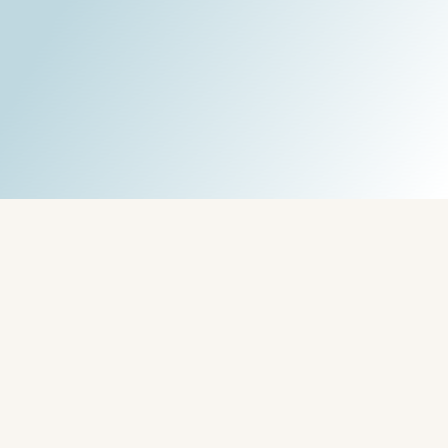
Írta:
Rob - Radó Róbert - CoachLab.hu
Coaching Services
"
Tovább