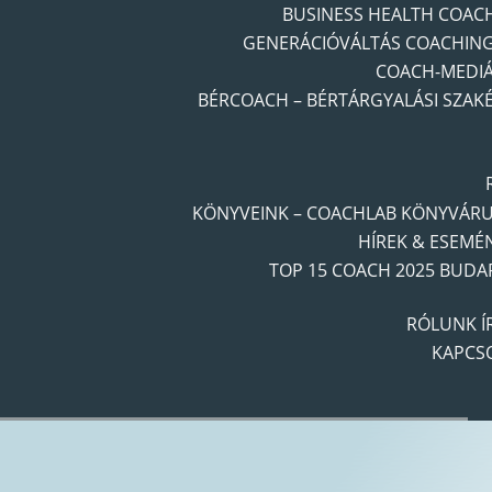
BUSINESS HEALTH COAC
GENERÁCIÓVÁLTÁS COACHIN
COACH-MEDI
BÉRCOACH – BÉRTÁRGYALÁSI SZAK
KÖNYVEINK – COACHLAB KÖNYVÁR
HÍREK & ESEMÉ
TOP 15 COACH 2025 BUDA
RÓLUNK Í
KAPCS
Navigációs útvonal:
Főoldal
»
Coaching Blog
»
Coaching
»
A