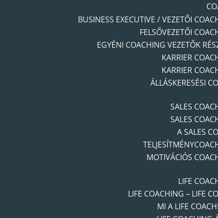
CO
BUSINESS EXECUTIVE / VEZETŐI COAC
FELSŐVEZETŐI COAC
EGYÉNI COACHING VEZETŐK RÉS
KARRIER COAC
KARRIER COAC
ÁLLÁSKERESÉSI C
SALES COAC
SALES COAC
A SALES C
TELJESÍTMÉNYCOAC
MOTIVÁCIÓS COAC
LIFE COAC
LIFE COACHING – LIFE C
MI A LIFE COACH