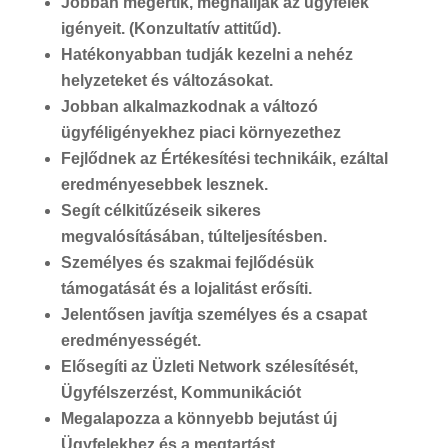
Jobban megértik, meghallják az ügyfelek
igényeit. (Konzultatív attitűd).
Hatékonyabban tudják kezelni a nehéz
helyzeteket és változásokat.
Jobban alkalmazkodnak a változó
ügyféligényekhez piaci környezethez
Fejlődnek az Értékesítési technikáik, ezáltal
eredményesebbek lesznek.
Segít célkitűzéseik sikeres
megvalósításában, túlteljesítésben.
Személyes és szakmai fejlődésük
támogatását és a lojalitást erősíti.
Jelentősen javítja személyes és a csapat
eredményességét.
Elősegíti az Üzleti Network szélesítését,
Ügyfélszerzést, Kommunikációt
Megalapozza a könnyebb bejutást új
Ügyfelekhez és a megtartást