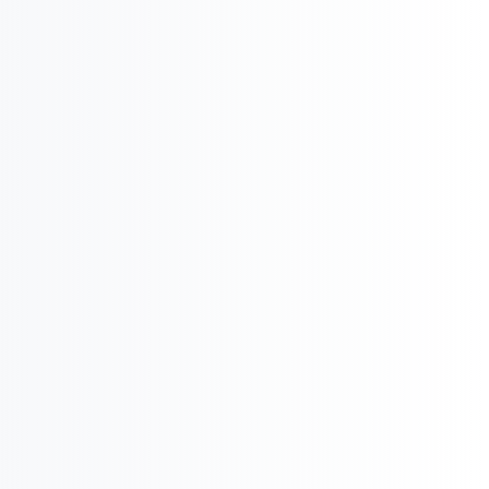

Ügyfélelégedettség
U
Ügyfélszerzés, Megtartás

Lojalitás

Networking