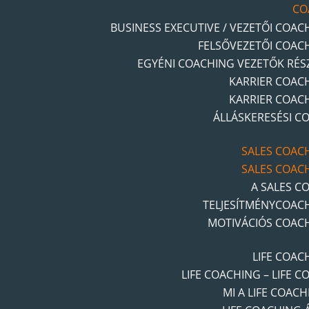
CO
BUSINESS EXECUTIVE / VEZETŐI COAC
FELSŐVEZETŐI COAC
EGYÉNI COACHING VEZETŐK RÉS
KARRIER COAC
KARRIER COAC
ÁLLÁSKERESÉSI C
SALES COAC
SALES COAC
A SALES C
TELJESÍTMÉNYCOAC
MOTIVÁCIÓS COAC
LIFE COAC
LIFE COACHING – LIFE C
MI A LIFE COACH