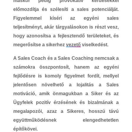
máskor pedig provokatív kérdésekkel
előmozdítja és szélesíti a sales potenciálját.
Figyelemmel kíséri az egyéni sales
teljesítményt, akár tárgyalásokon is részt vesz,
hogy azonosítsa a fejlesztendő területeket, és
megerősítse a sikerhez
vezető
viselkedést.
A Sales Coach és a Sales Coaching
nemcsak a
számokra összpontosít, hanem az egyéni
fejlődésre is komoly figyelmet fordít, mellyel
jelentősen növelhető a lojalitás a Sales
motiváció, amik önmagukban a
Siker és az
Ügyfelek pozitív érzésének és bizalmának a
megalapozói
, azaz a
Sikeres, hosszú távú
együttműködésnek
elengedhetetlen
építőkövei.