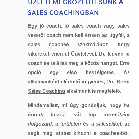
ÜZLETI MEGKÖZELÍTÉSÜNK A
SALES COACHINGBAN
Egy jó coach, jó sales coach vagy sales
vezetői coach nem kell értsen az ügyfél, a
sales coachee szakmájához, hogy
sikereket érjen el Ügyfelével. De legyen jó
coach és találják meg a közös hangot. Erre
opció egy első beszélgetés. Az
alkalmanként elérhető ingyenes,
Pro Bono
Sales Coaching
alkalmunk is megfelelő.
Mindemellett, mi úgy gondoljuk, hogy
ha
értünk hozzá
, sőt top
vezetőként
dolgozunk a területen és a salesekkel
, az
segít még többet kihozni a coachee-ból.