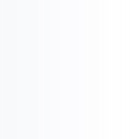

Cél- és Vízióalkotás

Eredményesség

Siker, Versenyelőny