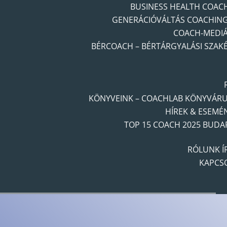
BUSINESS HEALTH COAC
GENERÁCIÓVÁLTÁS COACHIN
COACH-MEDI
BÉRCOACH – BÉRTÁRGYALÁSI SZAK
KÖNYVEINK – COACHLAB KÖNYVÁR
HÍREK & ESEMÉ
TOP 15 COACH 2025 BUDA
RÓLUNK Í
KAPCS