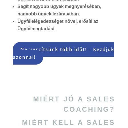
Segít nagyobb ügyek megnyerésében,
nagyobb ügyek lezárásában.
Ügyfélelégedettséget növel, erősíti az
Ügyfélmegtartást.
Ne veszítsünk több időt! – Kezdjük
azonnal!
MIÉRT JÓ A
SALES
COACHING?
MIÉRT KELL A SALES