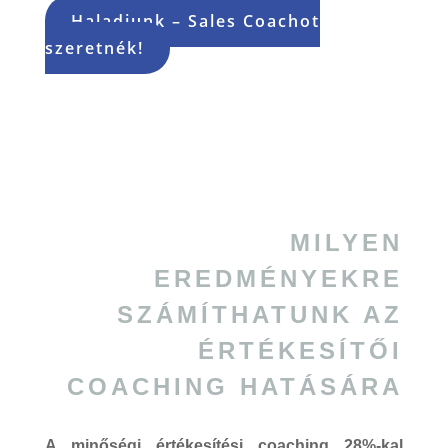
Haladjunk – Sales Coachot
szeretnék!
MILYEN
EREDMÉNYEKRE
SZÁMÍTHATUNK AZ
ÉRTÉKESÍTŐI
COACHING HATÁSÁRA
A minőségi értékesítési coaching
28%-kal