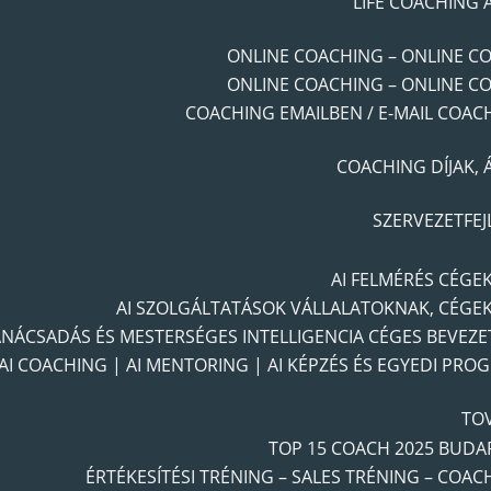
LIFE COACHING 
ONLINE COACHING – ONLINE C
ONLINE COACHING – ONLINE C
COACHING EMAILBEN / E-MAIL COAC
COACHING DÍJAK, 
SZERVEZETFEJ
AI FELMÉRÉS CÉGE
AI SZOLGÁLTATÁSOK VÁLLALATOKNAK, CÉGE
ANÁCSADÁS ÉS MESTERSÉGES INTELLIGENCIA CÉGES BEVEZE
AI COACHING | AI MENTORING | AI KÉPZÉS ÉS EGYEDI PRO
TO
TOP 15 COACH 2025 BUDA
ÉRTÉKESÍTÉSI TRÉNING – SALES TRÉNING – COAC