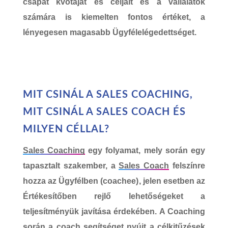
csapat kvótáját és céljait és a vállalatok
számára is kiemelten fontos értéket, a
lényegesen magasabb
Ügyfélelégedettséget
.
MIT CSINÁL A SALES COACHING,
MIT CSINÁL A SALES COACH ÉS
MILYEN CÉLLAL?
Sales Coaching
egy folyamat, mely során egy
tapasztalt szakember, a
Sales Coach
felszínre
hozza az
Ügyfélben (coachee)
, jelen esetben az
Értékesítőben rejlő lehetőségeket
a
teljesítményük javítása érdekében. A Coaching
során a coach segítséget nyújt a célkitűzések