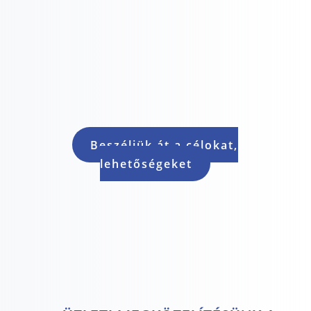

Hatékonyság
Beszéljük át a célokat,
lehetőségeket