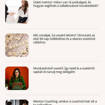
Üzleti mentor: mikor van rá szükséged, és
hogyan segítheti a vállalkozásod növekedését?
Mit csináljak, ha vezető lettem? Útmutató az
első 90 nap túléléséhez és a sikeres vezetővé
váláshoz
Munkatársból vezető: Így tedd le a szakértői
sapkát és tanulj meg delegálni
Mentor Coaching: amikor a coachod már ült a
te székedben