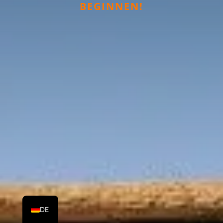
BEGINNEN!
EN
HU
DE