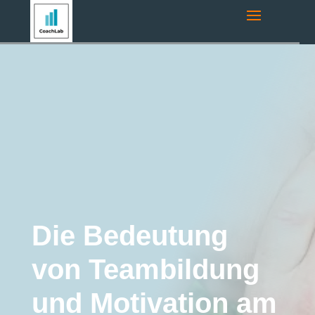
Navigationsroute:
Startseite
"
Coaching-Blog
"
Motivation
"
Die
Bedeutung von Teambildung und Motivation am Arbeitsplatz
Motivation
Coaching
Bildung und Ausbildung
Team-Coaching
Entwicklung von
Führungsqualitäten
Die Bedeutung
von Teambildung
und Motivation am