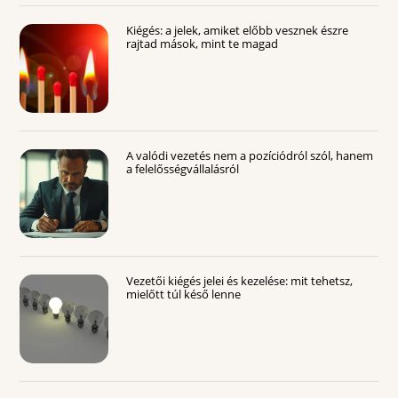
Kiégés: a jelek, amiket előbb vesznek észre
rajtad mások, mint te magad
A valódi vezetés nem a pozíciódról szól, hanem
a felelősségvállalásról
Vezetői kiégés jelei és kezelése: mit tehetsz,
mielőtt túl késő lenne