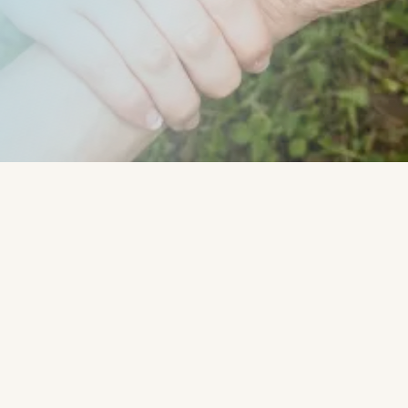
Geschrieben von:
Rob -
Radó Róbert - CoachLab.hu
Coaching Dienstleistungen
"
Mehr
lesen