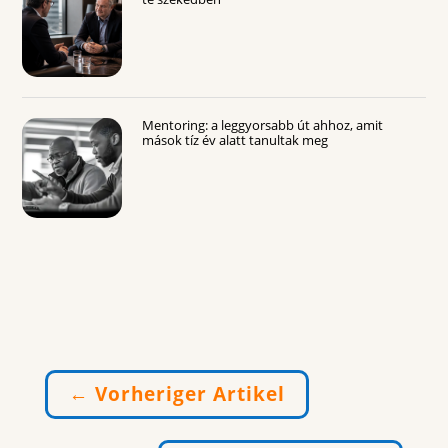
Mentoring: a leggyorsabb út ahhoz, amit
mások tíz év alatt tanultak meg
←
Vorheriger Artikel