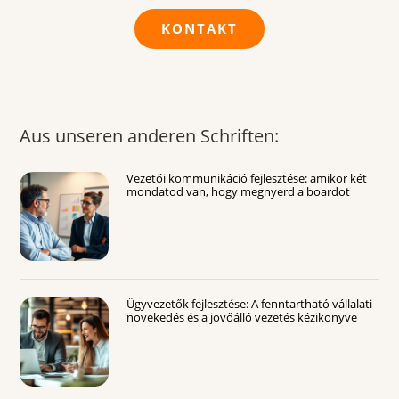
KONTAKT
Aus unseren anderen Schriften:
Vezetői kommunikáció fejlesztése: amikor két
mondatod van, hogy megnyerd a boardot
Ügyvezetők fejlesztése: A fenntartható vállalati
növekedés és a jövőálló vezetés kézikönyve