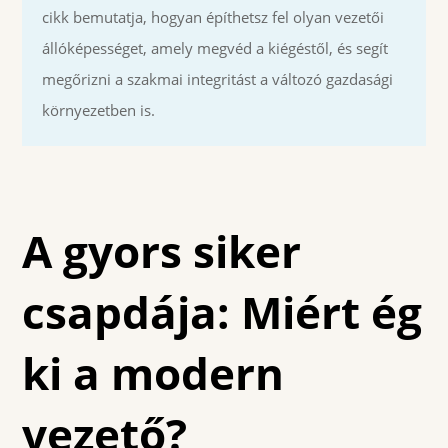
cikk bemutatja, hogyan építhetsz fel olyan vezetői
állóképességet, amely megvéd a kiégéstől, és segít
megőrizni a szakmai integritást a változó gazdasági
környezetben is.
A gyors siker
csapdája: Miért ég
ki a modern
vezető?