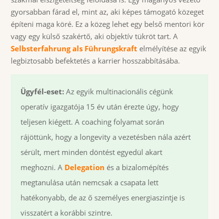
gyorsabban fárad el, mint az, aki képes támogató közeget
építeni maga köré. Ez a közeg lehet egy belső mentori kör
vagy egy külső szakértő, aki objektív tükröt tart. A
Selbsterfahrung als Führungskraft
elmélyítése az egyik
legbiztosabb befektetés a karrier hosszabbításába.
Ügyfél-eset:
Az egyik multinacionális cégünk
operatív igazgatója 15 év után érezte úgy, hogy
teljesen kiégett. A coaching folyamat során
rájöttünk, hogy a longevity a vezetésben nála azért
sérült, mert minden döntést egyedül akart
meghozni. A
Delegation
és a bizalomépítés
megtanulása után nemcsak a csapata lett
hatékonyabb, de az ő személyes energiaszintje is
visszatért a korábbi szintre.