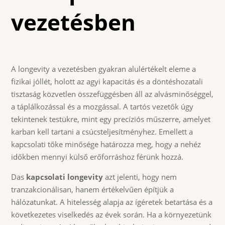
vezetésben
A longevity a vezetésben gyakran alulértékelt eleme a
fizikai jóllét, holott az agyi kapacitás és a döntéshozatali
tisztaság közvetlen összefüggésben áll az alvásminőséggel,
a táplálkozással és a mozgással. A tartós vezetők úgy
tekintenek testükre, mint egy precíziós műszerre, amelyet
karban kell tartani a csúcsteljesítményhez. Emellett a
kapcsolati tőke minősége határozza meg, hogy a nehéz
időkben mennyi külső erőforráshoz férünk hozzá.
Das
kapcsolati longevity
azt jelenti, hogy nem
tranzakcionálisan, hanem értékelvűen építjük a
hálózatunkat. A hitelesség alapja az ígéretek betartása és a
következetes viselkedés az évek során. Ha a környezetünk