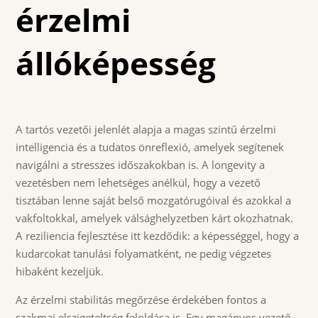
érzelmi
állóképesség
A tartós vezetői jelenlét alapja a magas szintű érzelmi
intelligencia és a tudatos önreflexió, amelyek segítenek
navigálni a stresszes időszakokban is. A longevity a
vezetésben nem lehetséges anélkül, hogy a vezető
tisztában lenne saját belső mozgatórugóival és azokkal a
vakfoltokkal, amelyek válsághelyzetben kárt okozhatnak.
A reziliencia fejlesztése itt kezdődik: a képességgel, hogy a
kudarcokat tanulási folyamatként, ne pedig végzetes
hibaként kezeljük.
Az érzelmi stabilitás megőrzése érdekében fontos a
szakmai elszigeteltség feloldása is. Egy magányos vezető