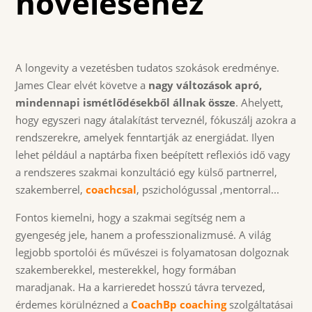
növeléséhez
A longevity a vezetésben tudatos szokások eredménye.
James Clear elvét követve a
nagy változások apró,
mindennapi ismétlődésekből állnak össze
. Ahelyett,
hogy egyszeri nagy átalakítást terveznél, fókuszálj azokra a
rendszerekre, amelyek fenntartják az energiádat. Ilyen
lehet például a naptárba fixen beépített reflexiós idő vagy
a rendszeres szakmai konzultáció egy külső partnerrel,
szakemberrel,
coachcsal
, pszichológussal ,mentorral...
Fontos kiemelni, hogy a szakmai segítség nem a
gyengeség jele, hanem a professzionalizmusé. A világ
legjobb sportolói és művészei is folyamatosan dolgoznak
szakemberekkel, mesterekkel, hogy formában
maradjanak. Ha a karrieredet hosszú távra tervezed,
érdemes körülnézned a
CoachBp coaching
szolgáltatásai