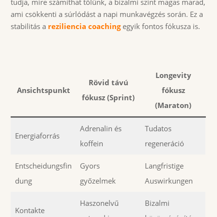
tudja, mire számíthat tőlünk, a bizalmi szint magas marad,
ami csökkenti a súrlódást a napi munkavégzés során. Ez a
stabilitás a
reziliencia coaching
egyik fontos fókusza is.
Longevity
Rövid távú
Ansichtspunkt
fókusz
fókusz (Sprint)
(Maraton)
Adrenalin és
Tudatos
Energiaforrás
koffein
regeneráció
Entscheidungsfin
Gyors
Langfristige
dung
győzelmek
Auswirkungen
Haszonelvű
Bizalmi
Kontakte