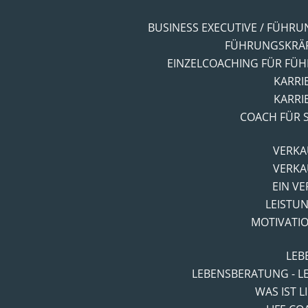
BUSINESS EXECUTIVE / FÜHR
FÜHRUNGSKRÄF
EINZELCOACHING FÜR FÜ
KARRI
KARRI
COACH FÜR 
VERKA
VERKA
EIN V
LEISTU
MOTIVATI
LEB
LEBENSBERATUNG - L
WAS IST L