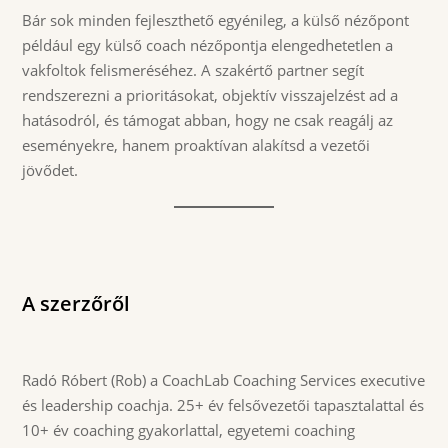
Bár sok minden fejleszthető egyénileg, a külső nézőpont
például egy külső coach nézőpontja elengedhetetlen a
vakfoltok felismeréséhez. A szakértő partner segít
rendszerezni a prioritásokat, objektív visszajelzést ad a
hatásodról, és támogat abban, hogy ne csak reagálj az
eseményekre, hanem proaktívan alakítsd a vezetői
jövődet.
A szerzőről
Radó Róbert (Rob) a CoachLab Coaching Services executive
és leadership coachja. 25+ év felsővezetői tapasztalattal és
10+ év coaching gyakorlattal, egyetemi coaching