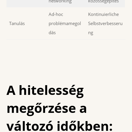
networking
közösségépítés
Ad-hoc
Kontinuierliche
Tanulás
problémamegol
Selbstverbesseru
dás
ng
A hitelesség
megőrzése a
változó időkben: