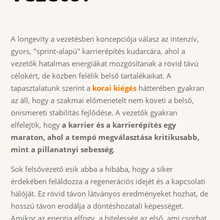
A longevity a vezetésben koncepciója válasz az intenzív,
gyors, "sprint-alapú" karrierépítés kudarcára, ahol a
vezetők hatalmas energiákat mozgósítanak a rövid távú
célokért, de közben felélik belső tartalékaikat. A
tapasztalatunk szerint a
korai kiégés
hátterében gyakran
az áll, hogy a szakmai előmenetelt nem követi a belső,
önismereti stabilitás fejlődése. A vezetők gyakran
elfelejtik, hogy
a karrier és a karrierépítés egy
maraton, ahol a tempó megválasztása kritikusabb,
mint a pillanatnyi sebesség
.
Sok felsővezető esik abba a hibába, hogy a siker
érdekében feláldozza a regenerációs idejét és a kapcsolati
hálóját. Ez rövid távon látványos eredményeket hozhat, de
hosszú távon erodálja a döntéshozatali képességet.
Amikor az energia elfogy, a hitelesség az első, ami csorbát