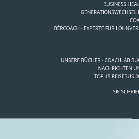
BUSINESS HEA
GENERATIONSWECHSEL 
CO
BÉRCOACH - EXPERTE FÜR LOHNV
UNSERE BÜCHER - COACHLAB 
NACHRICHTEN UN
TOP 15 REISEBUS 
SIE SCHRI
Navigationsroute:
Startseite
"
Coaching-Blog
"
Leiterschaft
"