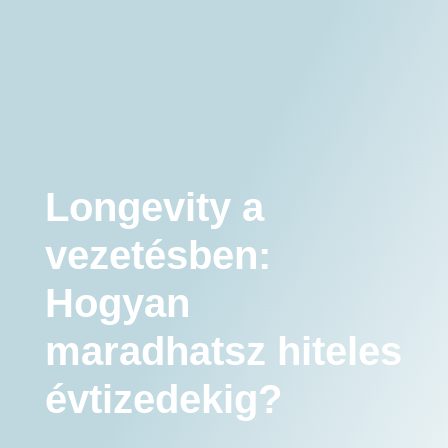
Longevity a vezetésben: Hogyan maradhatsz hiteles évtizedekig?
Leiterschaft
Unternehmens-Coaching
Führungskräfte-Coaching
Longevity Coaching
Entwicklung von Führungsqualitäten
Longevity a
vezetésben:
Hogyan
maradhatsz hiteles
évtizedekig?