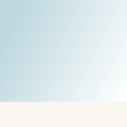
Geschrieben von:
Rob - Radó Róbert -
CoachLab.hu Coaching
Dienstleistungen
"