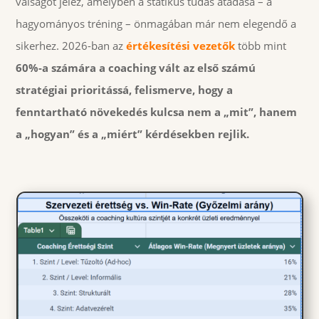
válságot jelez, amelyben a statikus tudás átadása – a
hagyományos tréning – önmagában már nem elegendő a
sikerhez. 2026-ban az
értékesítési vezetők
több mint
60%-a számára a coaching vált az első számú
stratégiai prioritássá, felismerve, hogy a
fenntartható növekedés kulcsa nem a „mit”, hanem
a „hogyan” és a „miért” kérdésekben rejlik.