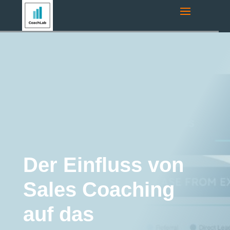
Navigationsroute:
Startseite
"
Coaching-Blog
"
Coaching
Forschung
"
Der Einfluss von Sales Coaching auf das
Unternehmenswachstum: Strategischer Bericht für 2026 und
eingehende Analyse der Vertriebseffizienz
Coaching Forschung
Verkaufscoaching
Der Einfluss von
Sales Coaching
auf das