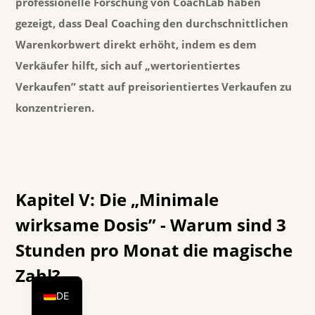
professionelle Forschung von CoachLab
haben
gezeigt, dass Deal Coaching den durchschnittlichen
Warenkorbwert direkt erhöht, indem es dem
Verkäufer hilft, sich auf „wertorientiertes
Verkaufen” statt auf preisorientiertes Verkaufen zu
konzentrieren.
Kapitel V: Die „Minimale
wirksame Dosis” - Warum sind 3
Stunden pro Monat die magische
EN
Zahl?
HU
DE