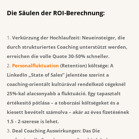
Die Säulen der ROI-Berechnung:
Verkürzung der Hochlaufzeit:
Neueinsteiger, die
durch strukturiertes Coaching unterstützt werden,
erreichen die volle Quote 30-50% schneller.
Personalfluktuation
(Retention) költsége:
A
LinkedIn „State of Sales” jelentése szerint a
coaching-orientált kultúrával rendelkező cégeknél
25%-kal alacsonyabb a fluktuáció. Egy tapasztalt
értékesítő pótlása – a toborzási költségeket és a
kiesett bevételt számolva – akár az éves fizetésének
1.5 - 2-szerese is lehet.
Deal Coaching Auswirkungen:
Das
Die