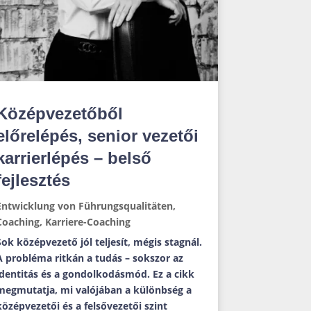
Középvezetőből
előrelépés, senior vezetői
karrierlépés – belső
fejlesztés
Entwicklung von Führungsqualitäten
,
Coaching
,
Karriere-Coaching
Sok középvezető jól teljesít, mégis stagnál.
A probléma ritkán a tudás – sokszor az
identitás és a gondolkodásmód. Ez a cikk
megmutatja, mi valójában a különbség a
középvezetői és a felsővezetői szint