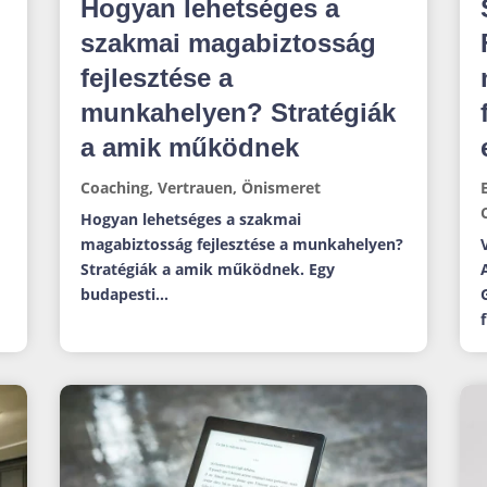
Hogyan lehetséges a
szakmai magabiztosság
fejlesztése a
munkahelyen? Stratégiák
a amik működnek
Coaching
,
Vertrauen
,
Önismeret
Hogyan lehetséges a szakmai
magabiztosság fejlesztése a munkahelyen?
Stratégiák a amik működnek. Egy
budapesti...