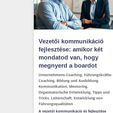
Vezetői kommunikáció
fejlesztése: amikor két
mondatod van, hogy
megnyerd a boardot
Unternehmens-Coaching
,
Führungskräfte-
Coaching
,
Bildung und Ausbildung
,
Kommunikation
,
Mentoring
,
Organisatorische Entwicklung
,
Tipps und
Tricks
,
Leiterschaft
,
Entwicklung von
Führungsqualitäten
A vezetői kommunikáció és fejlesztése