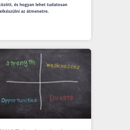
között, és hogyan lehet tudatosan
felkészülni az átmenetre.