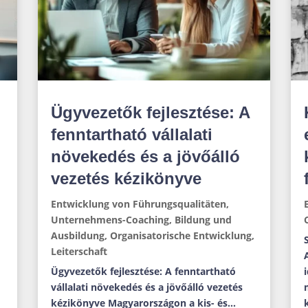
Ügyvezetők fejlesztése: A
fenntartható vállalati
növekedés és a jövőálló
vezetés kézikönyve
Entwicklung von Führungsqualitäten
,
Unternehmens-Coaching
,
Bildung und
Ausbildung
,
Organisatorische Entwicklung
,
Leiterschaft
Ügyvezetők fejlesztése: A fenntartható
vállalati növekedés és a jövőálló vezetés
kézikönyve Magyarországon a kis- és...