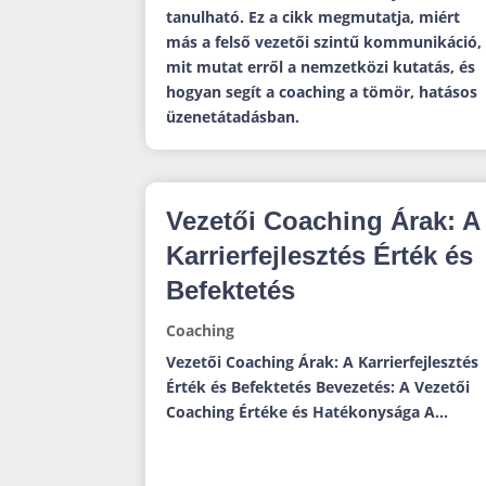
tanulható. Ez a cikk megmutatja, miért
más a felső vezetői szintű kommunikáció,
mit mutat erről a nemzetközi kutatás, és
hogyan segít a coaching a tömör, hatásos
üzenetátadásban.
Vezetői Coaching Árak: A
Karrierfejlesztés Érték és
Befektetés
Coaching
Vezetői Coaching Árak: A Karrierfejlesztés
Érték és Befektetés Bevezetés: A Vezetői
Coaching Értéke és Hatékonysága A...