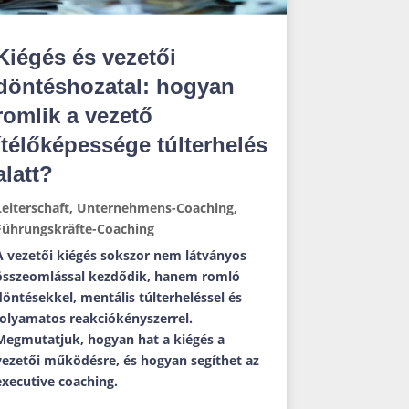
Kiégés és vezetői
döntéshozatal: hogyan
romlik a vezető
ítélőképessége túlterhelés
alatt?
Leiterschaft
,
Unternehmens-Coaching
,
Führungskräfte-Coaching
A vezetői kiégés sokszor nem látványos
összeomlással kezdődik, hanem romló
döntésekkel, mentális túlterheléssel és
folyamatos reakciókényszerrel.
Megmutatjuk, hogyan hat a kiégés a
vezetői működésre, és hogyan segíthet az
executive coaching.