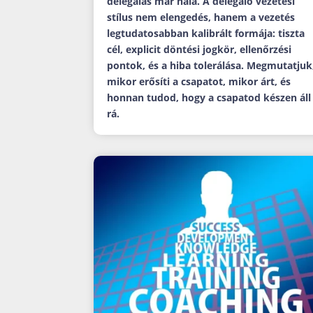
delegálás már nála. A delegáló vezetési
stílus nem elengedés, hanem a vezetés
legtudatosabban kalibrált formája: tiszta
cél, explicit döntési jogkör, ellenőrzési
pontok, és a hiba tolerálása. Megmutatjuk
mikor erősíti a csapatot, mikor árt, és
honnan tudod, hogy a csapatod készen áll
rá.