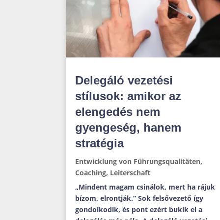
Delegáló vezetési
stílusok: amikor az
elengedés nem
gyengeség, hanem
stratégia
Entwicklung von Führungsqualitäten
,
Coaching
,
Leiterschaft
„Mindent magam csinálok, mert ha rájuk
bízom, elrontják.” Sok felsővezető így
gondolkodik, és pont ezért bukik el a