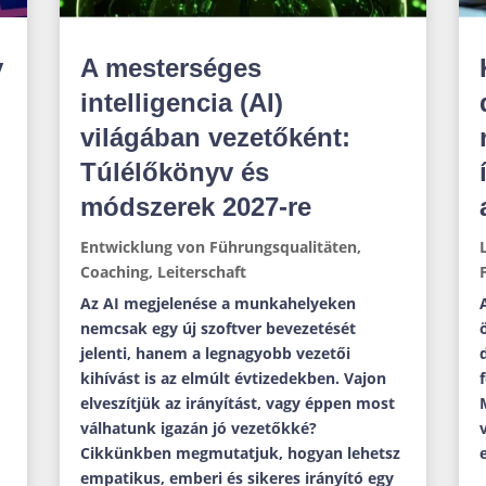
y
A mesterséges
intelligencia (AI)
világában vezetőként:
Túlélőkönyv és
módszerek 2027-re
Entwicklung von Führungsqualitäten
,
Coaching
,
Leiterschaft
Az AI megjelenése a munkahelyeken
nemcsak egy új szoftver bevezetését
jelenti, hanem a legnagyobb vezetői
kihívást is az elmúlt évtizedekben. Vajon
elveszítjük az irányítást, vagy éppen most
válhatunk igazán jó vezetőkké?
Cikkünkben megmutatjuk, hogyan lehetsz
empatikus, emberi és sikeres irányító egy