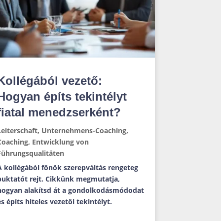
Kollégából vezető:
Hogyan építs tekintélyt
fiatal menedzserként?
Leiterschaft
,
Unternehmens-Coaching
,
Coaching
,
Entwicklung von
Führungsqualitäten
A kollégából főnök szerepváltás rengeteg
buktatót rejt. Cikkünk megmutatja,
hogyan alakítsd át a gondolkodásmódodat
és építs hiteles vezetői tekintélyt.