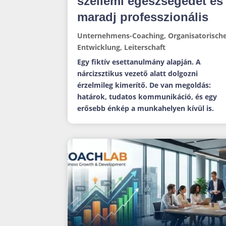
szellemi egészségedet és
maradj professzionális
Unternehmens-Coaching
,
Organisatorisch
Entwicklung
,
Leiterschaft
Egy fiktív esettanulmány alapján. A
nárcizsztikus vezető alatt dolgozni
érzelmileg kimerítő. De van megoldás:
határok, tudatos kommunikáció, és egy
erősebb énkép a munkahelyen kívül is.