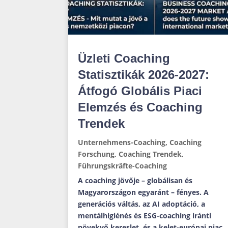
Üzleti Coaching
Statisztikák 2026-2027:
Átfogó Globális Piaci
Elemzés és Coaching
Trendek
Unternehmens-Coaching
,
Coaching
Forschung
,
Coaching Trendek
,
Führungskräfte-Coaching
A coaching jövője – globálisan és
Magyarországon egyaránt – fényes. A
generációs váltás, az AI adoptáció, a
mentálhigiénés és ESG-coaching iránti
növekvő kereslet, és a kelet-európai piac