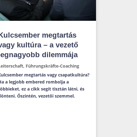
Kulcsember megtartás
vagy kultúra – a vezető
legnagyobb dilemmája
Leiterschaft
,
Führungskräfte-Coaching
Kulcsember megtartás vagy csapatkultúra?
Ha a legjobb embered rombolja a
többieket, ez a cikk segít tisztán látni, és
dönteni. Őszintén, vezetői szemmel.